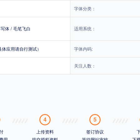
字体分类：
手写体
/
毛笔飞白
适用系统：
具体应用请自行测试）
字体内码:
关注人数：
4
5
付
上传资料
签订协议
费用
提交授权资料
等待网站审核
下