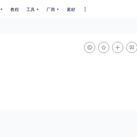
教程
工具
厂商
素材
全部字体
中文字体
英文字体
其它字体
编码
GB2312
GBK
GB18030
BIG5
SHIFT-JIS
EUC-JP
EUC-JP
UNICODE
粗细
特粗
粗体
细体
特细