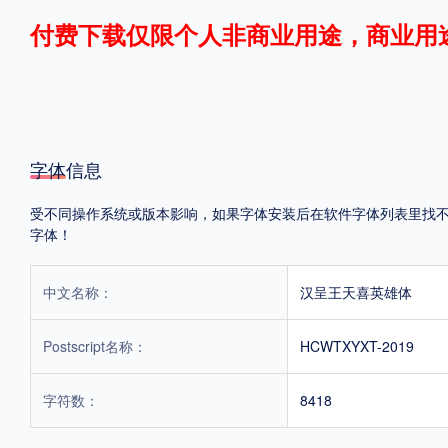
付费下载仅限个人非商业用途，商业用
格式
.TTF
.OTF
.TTC
字体信息
受不同操作系统或版本影响，如果字体安装后在软件字体列表里找不到，
重要提示：本站提供的字体除标注“
免费商用
”的字体外，即使显示“
免费下载
”
字体！
中文名称：
汉呈王天喜英雄体
Postscript名称：
HCWTXYXT-2019
字符数：
8418