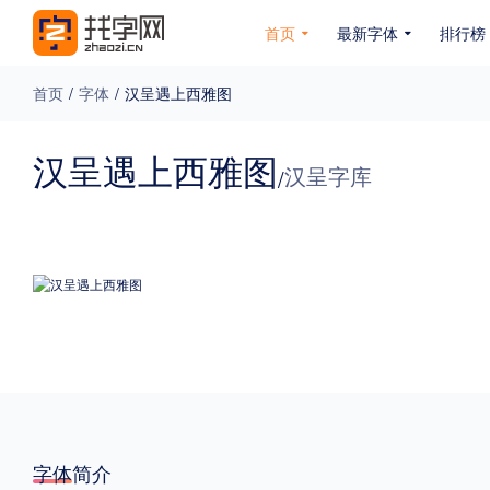
首页
最新字体
排行榜
首页
/
字体
/
汉呈遇上西雅图
专题
汉呈遇上西雅图
汉呈字库
/
免费下载
收费下载
免费商用
无下载
名人名家字体
公文字体
图案字体
更多
风格
力量
圆润
优雅
豪放
奇特
字体简介