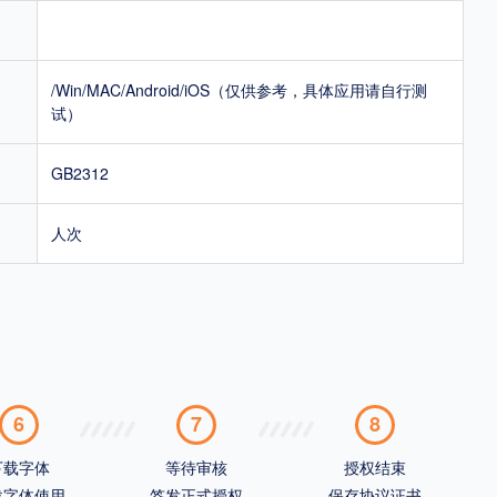
/Win/MAC/Android/iOS（仅供参考，具体应用请自行测
试）
GB2312
人次
6
7
8
下载字体
等待审核
授权结束
载字体使用
签发正式授权
保存协议证书