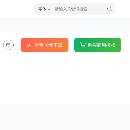
字体
字体高级筛选
外观
付费10元下载
购买商用授权
硬笔手写
毛笔飞白
粉笔勾绘
个性书体
美术手绘
儿童字体
涂鸦字体
哥特字体
印刷字体
更多
字型
手写手绘
创意设计
印刷字体