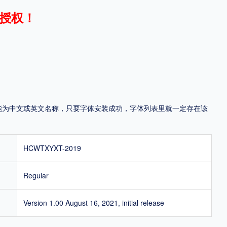
授权！
地区
中国大陆
中国港澳台
中国西藏
老挝
越南
泰国
缅甸
蒙古
日本
韩国
更多
，可能为中文或英文名称，只要字体安装成功，字体列表里就一定存在该
用，有侵权风险！
HCWTXYXT-2019
Regular
Version 1.00 August 16, 2021, initial release