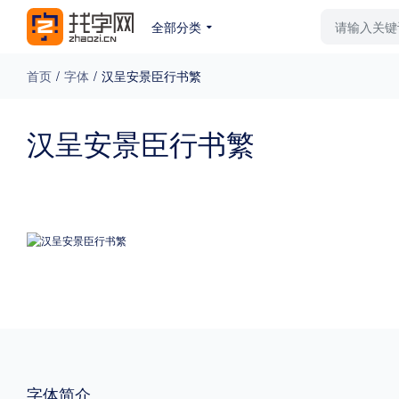
全部分类
最新字体
排行榜
教
首页
/
字体
/
汉呈安景臣行书繁
专题
汉呈安景臣行书繁
免费下载
收费下载
更多
外观
硬笔手写
更多
粗细
特粗
粗体
字体简介