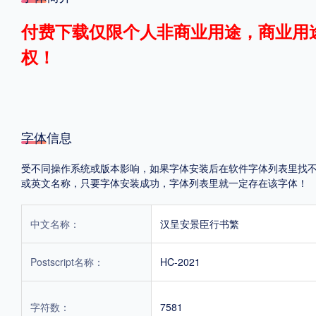
格式
付费下载仅限个人非商业用途，商业用
权！
.TTF
.OTF
地区
字体信息
中国大陆
中国港澳台
更多
受不同操作系统或版本影响，如果字体安装后在软件字体列表里找不到，首
或英文名称，只要字体安装成功，字体列表里就一定存在该字体！
POP字体下载
字库打包下载
海报素材下载
中文名称：
汉呈安景臣行书繁
字体新闻
字体文章
字体程序
字体人物
字体网站
Postscript名称：
HC-2021
字符数：
7581