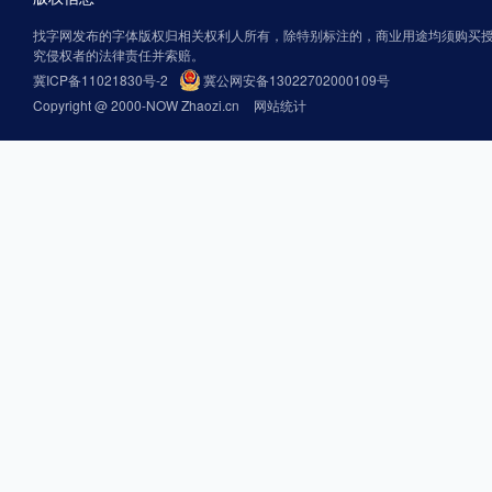
找字网发布的字体版权归相关权利人所有，除特别标注的，商业用途均须购买
究侵权者的法律责任并索赔。
冀ICP备11021830号-2
冀公网安备13022702000109号
Copyright @ 2000-NOW Zhaozi.cn
网站统计