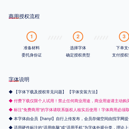
商用授权流程
1
2
3
准备材料
选择字体
下单支
委托身份证
确定授权类型
支付授权
字体说明
◆
【字体下载及授权常见问题】
【字体安装方法】
◆ 付费下载仅限个人试用！禁止任何商业用途，商业用途请主动购
◆ 标注"免费商用"的字体请联系版权人核实后使用！字体商用必须
◆ 本字体由会员【
hanyi
】自行上传发布，会员存储空间由找字网提
◆ 适用硬件标注的“适用电脑”或“适用手机”为字体外观分类，理论