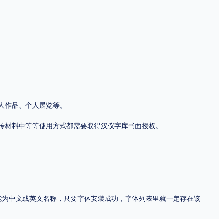
地区
中国大陆
中国港澳台
中国西藏
老挝
越南
泰国
缅甸
蒙古
日本
韩国
更多
人作品、个人展览等。
用，有侵权风险！
传材料中等等使用方式都需要取得汉仪字库书面授权。
，可能为中文或英文名称，只要字体安装成功，字体列表里就一定存在该