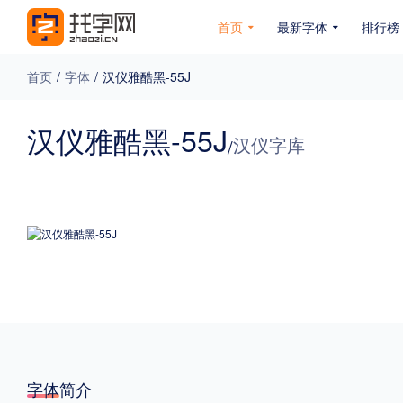
首页
最新字体
排行榜
首页
/
字体
/
汉仪雅酷黑-55J
专题
汉仪雅酷黑-55J
汉仪字库
/
免费下载
收费下载
免费商用
无下载
名人名家字体
公文字体
图案字体
更多
风格
力量
圆润
优雅
豪放
奇特
字体简介