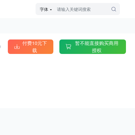
字体
字体高级筛选
外观
付费10元下
暂不能直接购买商用
载
授权
硬笔手写
毛笔飞白
粉笔勾绘
个性书体
美术手绘
儿童字体
涂鸦字体
哥特字体
印刷字体
更多
字型
手写手绘
创意设计
印刷字体