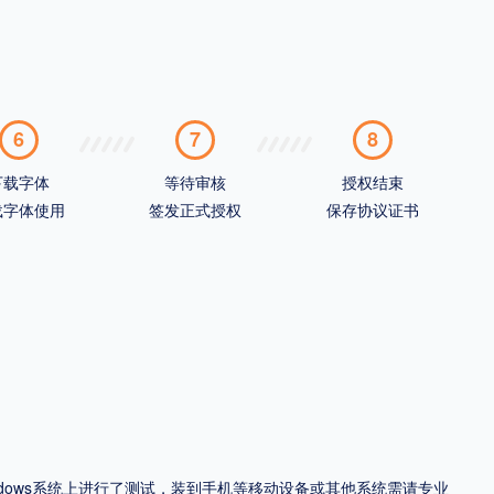
6
7
8
下载字体
等待审核
授权结束
载字体使用
签发正式授权
保存协议证书
ndows系统上进行了测试，装到手机等移动设备或其他系统需请专业