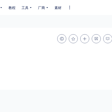
教程
工具
厂商
素材
全部字体
中文字体
英文字体
其它字体
编码
GB2312
GBK
GB18030
BIG5
SHIFT-JIS
EUC-JP
EUC-JP
UNICODE
粗细
特粗
粗体
细体
特细