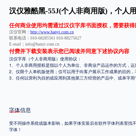
汉仪雅酷黑-55J(个人非商用版)，个人用
格式
.TTF
.OTF
.TTC
任何商业使用均需通过汉仪字库书面授权，需要获得
汉仪官网：
http://www.hanyi.com.cn
联系电话：010-68285561 010-88275627
E-mail：info@hanyi.com.cn
付费并下载安装表示您已阅读并同意下述协议内容
汉仪字库（个人非商用版）使用协议：
1、个人非商用授权是指以个人为单位、非商业产品运作的方式，运
重要提示：本站提供的字体除标注“
免费商用
”的字体外，即使显示“
免费下载
”
2、仅限个人单机版使用；仅可以用于向客户展示工作成果的目的，
3、任何以营利为目的或应用到其他第三方经营的产品中、或单字用
字体信息
受不同操作系统或版本影响，如果字体安装后在软件字体列表里找不到，
字体！