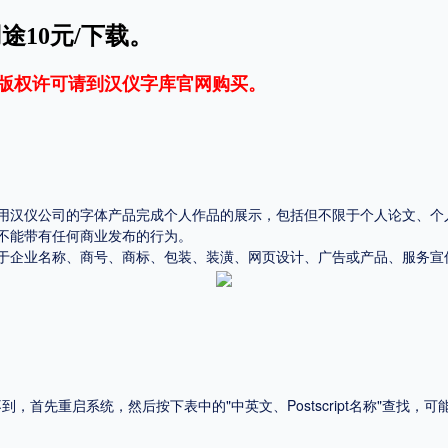
途10元/下载。
平台
适用电脑
适用手机
版权许可请到
汉仪字库官网
购买。
用汉仪公司的字体产品完成个人作品的展示，包括但不限于个人论文、个
，商业用途也需购买商用授权！不能在线购买的请联系版权方，联系不到版权方不要商
不能带有任何商业发布的行为。
于企业名称、商号、商标、包装、装潢、网页设计、广告或产品、服务宣
首先重启系统，然后按下表中的"中英文、Postscript名称"查找