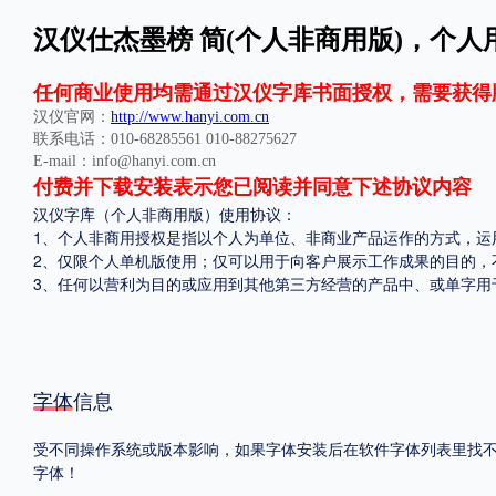
汉仪仕杰墨榜 简(个人非商用版)，个人用
格式
.TTF
.OTF
.TTC
任何商业使用均需通过汉仪字库书面授权，需要获得
汉仪官网：
http://www.hanyi.com.cn
联系电话：010-68285561 010-88275627
E-mail：info@hanyi.com.cn
付费并下载安装表示您已阅读并同意下述协议内容
汉仪字库（个人非商用版）使用协议：
1、个人非商用授权是指以个人为单位、非商业产品运作的方式，运
重要提示：本站提供的字体除标注“
免费商用
”的字体外，即使显示“
免费下载
”
2、仅限个人单机版使用；仅可以用于向客户展示工作成果的目的，
3、任何以营利为目的或应用到其他第三方经营的产品中、或单字用
字体信息
受不同操作系统或版本影响，如果字体安装后在软件字体列表里找不到，
字体！