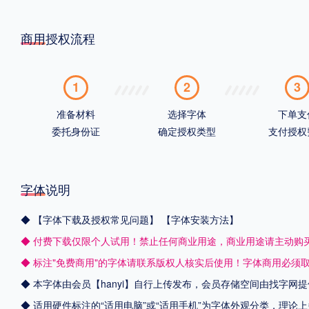
商用授权流程
1
2
3
准备材料
选择字体
下单支
委托身份证
确定授权类型
支付授权
字体说明
◆
【字体下载及授权常见问题】
【字体安装方法】
◆ 付费下载仅限个人试用！禁止任何商业用途，商业用途请主动购
◆ 标注"免费商用"的字体请联系版权人核实后使用！字体商用必须
◆ 本字体由会员【
hanyi
】自行上传发布，会员存储空间由找字网提
◆ 适用硬件标注的“适用电脑”或“适用手机”为字体外观分类，理论