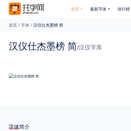
首页
最新字体
排行榜
首页
/
字体
/
汉仪仕杰墨榜 简
专题
汉仪仕杰墨榜 简
汉仪字库
/
免费下载
收费下载
免费商用
无下载
名人名家字体
公文字体
图案字体
更多
风格
力量
圆润
优雅
豪放
奇特
字体简介