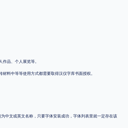
地区
中国大陆
中国港澳台
中国西藏
老挝
越南
泰国
缅甸
蒙古
日本
韩国
更多
人作品、个人展览等。
用，有侵权风险！
传材料中等等使用方式都需要取得汉仪字库书面授权。
，可能为中文或英文名称，只要字体安装成功，字体列表里就一定存在该