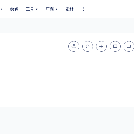
教程
工具
厂商
素材
全部字体
中文字体
英文字体
其它字体
编码
GB2312
GBK
GB18030
BIG5
SHIFT-JIS
EUC-JP
EUC-JP
UNICODE
粗细
特粗
粗体
细体
特细