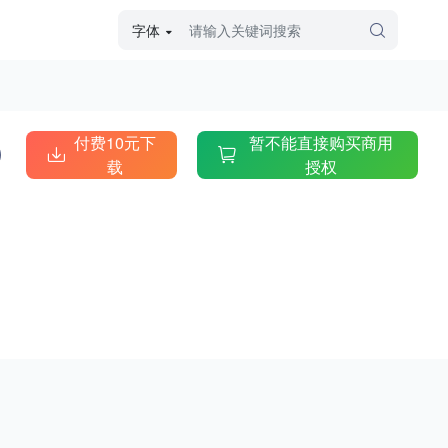
字体
字体高级筛选
外观
付费10元下
暂不能直接购买商用
载
授权
硬笔手写
毛笔飞白
粉笔勾绘
个性书体
美术手绘
儿童字体
涂鸦字体
哥特字体
印刷字体
更多
字型
手写手绘
创意设计
印刷字体