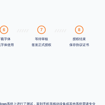
6
7
8
下载字体
等待审核
授权结束
载字体使用
签发正式授权
保存协议证书
ndows系统上进行了测试，装到手机等移动设备或其他系统需请专业