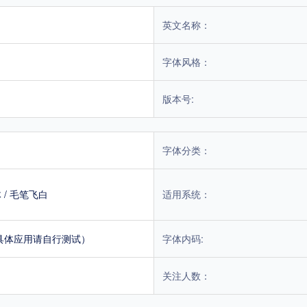
英文名称：
字体风格：
版本号:
字体分类：
体
/
毛笔飞白
适用系统：
具体应用请自行测试）
字体内码:
关注人数：