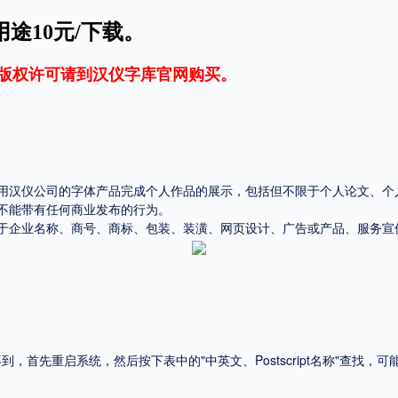
途10元/下载。
平台
适用电脑
适用手机
版权许可请到
汉仪字库官网
购买。
用汉仪公司的字体产品完成个人作品的展示，包括但不限于个人论文、个
，商业用途也需购买商用授权！不能在线购买的请联系版权方，联系不到版权方不要商
不能带有任何商业发布的行为。
于企业名称、商号、商标、包装、装潢、网页设计、广告或产品、服务宣
首先重启系统，然后按下表中的"中英文、Postscript名称"查找