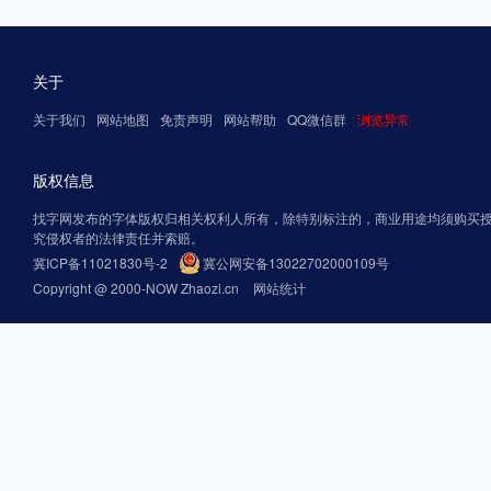
关于
关于我们
网站地图
免责声明
网站帮助
QQ微信群
浏览异常
版权信息
找字网发布的字体版权归相关权利人所有，除特别标注的，商业用途均须购买
究侵权者的法律责任并索赔。
冀ICP备11021830号-2
冀公网安备13022702000109号
Copyright @ 2000-NOW Zhaozi.cn
网站统计