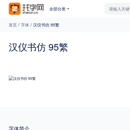
全部分类
最新字体
排行榜
教
首页
/
字体
/
汉仪书仿 95繁
专题
汉仪书仿 95繁
免费下载
收费下载
更多
外观
硬笔手写
更多
粗细
特粗
粗体
字体简介