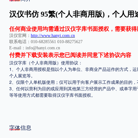
格式
汉仪书仿 95繁(个人非商用版)，个人用途
.TTF
.OTF
任何商业使用均需通过汉仪字库书面授权，需要获得
汉仪官网：
http://www.hanyi.com.cn
联系电话：010-68285561 010-88275627
E-mail：info@hanyi.com.cn
地区
付费并下载安装表示您已阅读并同意下述协议内容
汉仪字库（个人非商用版）使用协议：
中国大陆
中国港澳台
更多
1、个人非商用授权是指以个人为单位、非商业产品运作的方式，运
个人展览等。
2、仅限个人单机版使用；仅可以用于向客户展示工作成果的目的，
POP字体下载
字库打包下载
海报素材下载
3、任何以营利为目的或应用到其他第三方经营的产品中、或单字用
等等使用方式都需要取得汉仪字库书面授权。
字体新闻
字体文章
字体程序
字体人物
字体网站
字体信息