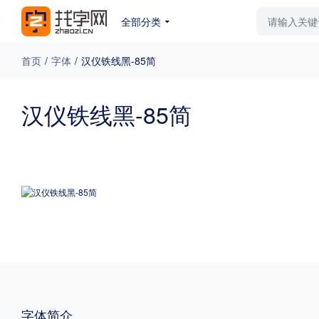
全部分类
最新字体
排行榜
教
首页
/
字体
/
汉仪铁线黑-85简
专题
汉仪铁线黑-85简
免费下载
收费下载
更多
外观
硬笔手写
更多
粗细
特粗
粗体
字体简介