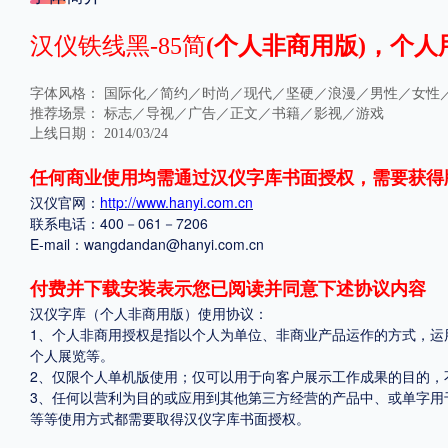
格式
汉仪铁线黑-85简
(个人非商用版)，个人
.TTF
.OTF
字体风格：
国际化／简约／时尚／现代／坚硬／浪漫／男性／女性
推荐场景：
标志／导视／广告／正文／书籍／影视／游戏
上线日期：
2014/03/24
地区
任何商业使用均需通过汉仪字库书面授权，需要获得
汉仪官网：
http://www.hanyi.com.cn
中国大陆
中国港澳台
更多
联系电话：400－061－7206
E-mail：wangdandan@hanyi.com.cn
POP字体下载
字库打包下载
海报素材下载
付费并下载安装表示您已阅读并同意下述协议内容
汉仪字库（个人非商用版）使用协议：
1、个人非商用授权是指以个人为单位、非商业产品运作的方式，运
个人展览等。
字体新闻
字体文章
字体程序
字体人物
字体网站
2、仅限个人单机版使用；仅可以用于向客户展示工作成果的目的，
3、任何以营利为目的或应用到其他第三方经营的产品中、或单字用
等等使用方式都需要取得汉仪字库书面授权。