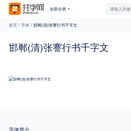
全部分类
最新字体
排行榜
教
首页
/
字体
/
邯郸(清)张謇行书千字文
专题
邯郸(清)张謇行书千字文
免费下载
收费下载
更多
外观
硬笔手写
更多
粗细
特粗
粗体
字体简介