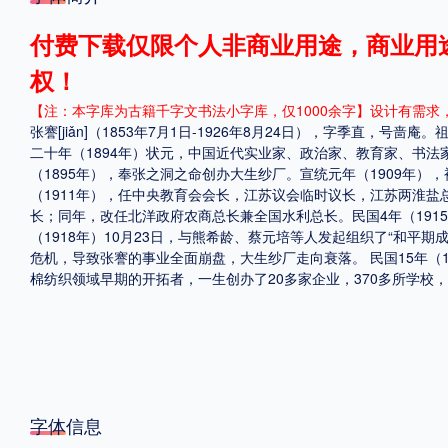
格式
付费下载仅限个人非商业用途，商业用
权！
.TTF
.OTF
【注：本字库为古籍千字文书法小字库，仅1000余字】设计有需求
张謇[jiǎn]（1853年7月1日-1926年8月24日），字季直
二十年（1894年）状元，中国近代实业家、政治家、教育家、书法
地区
（1895年），奉张之洞之命创办大生纱厂。宣统元年（1909年）
（1911年），任中央教育会会长，江苏议会临时议长，江苏两淮盐
中国大陆
中国港澳台
更多
长；同年，改任北洋政府农商总长兼全国水利总长。民国4年（191
（1918年）10月23日，与熊希龄、蔡元培等人发起组织了“和平期成
危机，导致张謇的事业全面崩盘，大生纱厂走向衰落。 民国15年（19
棉纺织领域早期的开拓者，一生创办了20多家企业，370多所学
POP字体下载
字库打包下载
海报素材下载
字体新闻
字体文章
字体程序
字体人物
字体网站
字体信息