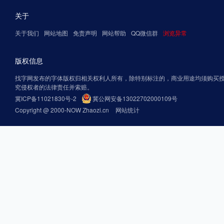
关于
关于我们
网站地图
免责声明
网站帮助
QQ微信群
浏览异常
版权信息
找字网发布的字体版权归相关权利人所有，除特别标注的，商业用途均须购买
究侵权者的法律责任并索赔。
冀ICP备11021830号-2
冀公网安备13022702000109号
Copyright @ 2000-NOW Zhaozi.cn
网站统计