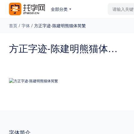
全部分类
最新字体
排行榜
教
首页
/
字体
/
方正字迹-陈建明熊猫体简繁
专题
方正字迹-陈建明熊猫体简繁
免费下载
收费下载
更多
外观
硬笔手写
更多
粗细
特粗
粗体
字体简介