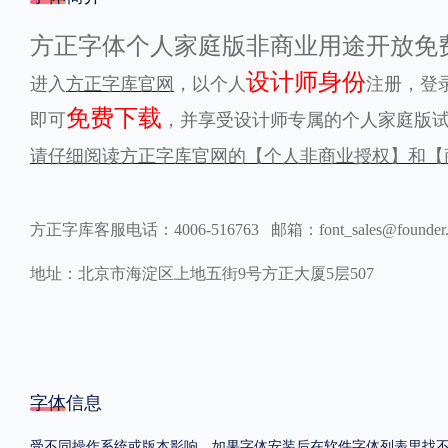
格式
方正字体个人家庭版非商业用途开放免
设计师身份
进入
方正字库官网
，以个人
注册，登
.TTF
.OTF
免费下载
即可
，并享受设计师专属的个人家庭版
请仔细阅读方正字库官网的【个人非商业授权】和【
地区
中国大陆
中国港澳台
更多
方正字库客服电话：4006-516763 邮箱：font_sales@founder
地址：北京市海淀区上地五街9号方正大厦5层507
POP字体下载
字库打包下载
海报素材下载
字体新闻
字体文章
字体程序
字体人物
字体网站
字体信息
受不同操作系统或版本影响，如果字体安装后在软件字体列表里找不到，首