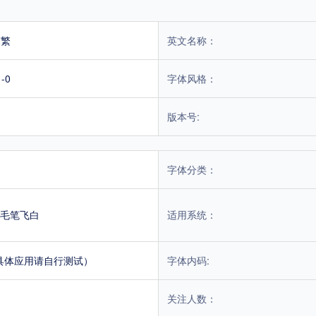
简繁
英文名称：
-0
字体风格：
版本号:
字体分类：
毛笔飞白
适用系统：
具体应用请自行测试）
字体内码:
关注人数：