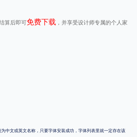
地区
免费下载
元结算后即可
，并享受设计师专属的个人家
中国大陆
中国港澳台
中国西藏
老挝
越南
泰国
缅甸
蒙古
日本
韩国
更多
用，有侵权风险！
，可能为中文或英文名称，只要字体安装成功，字体列表里就一定存在该