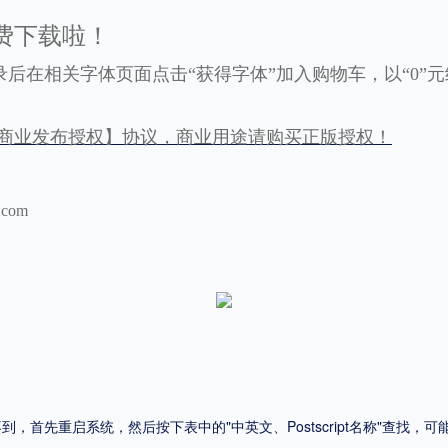
费下载啦！
平台
录后在相关字体页面点击“获得字体”加入购物车，以“0”
适用电脑
适用手机
商业发布授权】协议，商业用途请购买正版授权！
.com
，商业用途也需购买商用授权！不能在线购买的请联系版权方，联系不到版权方不要商
首先重启系统，然后按下表中的"中英文、Postscript名称"查找