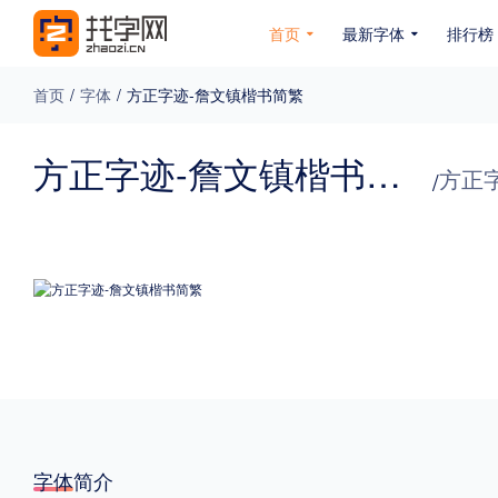
首页
最新字体
排行榜
首页
/
字体
/
方正字迹-詹文镇楷书简繁
专题
方正字迹-詹文镇楷书简繁
方正
/
免费下载
收费下载
免费商用
无下载
名人名家字体
公文字体
图案字体
更多
风格
力量
圆润
优雅
豪放
奇特
字体简介