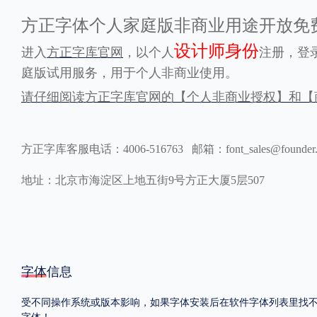
方正字体个人家庭版非商业用途开放免
格式
设计师身份
进入
方正字库官网
，以个人
注册，登
.TTF
.OTF
.TTC
庭版试用服务，用于个人非商业使用。
请仔细阅读方正字库官网的【个人非商业授权】和【
方正字库客服电话：4006-516763 邮箱：font_sales@founder
重要提示：本站提供的字体除标注“
免费商用
”的字体外，即使显示“
免费下载
”
地址：北京市海淀区上地五街9号方正大厦5层507
字体信息
受不同操作系统或版本影响，如果字体安装后在软件字体列表里找不到，
字体！