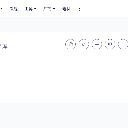
教程
工具
厂商
素材
全部字体
中文字体
英文字体
其它字体
编码
字库
GB2312
GBK
GB18030
BIG5
SHIFT-JIS
EUC-JP
EUC-JP
UNICODE
粗细
特粗
粗体
细体
特细