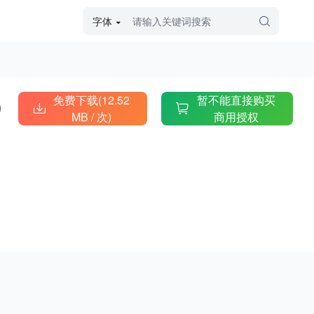
字体
字体高级筛选
外观
免费下载(12.52
暂不能直接购买
MB /
次)
商用授权
硬笔手写
毛笔飞白
粉笔勾绘
个性书体
美术手绘
儿童字体
涂鸦字体
哥特字体
印刷字体
更多
字型
手写手绘
创意设计
印刷字体