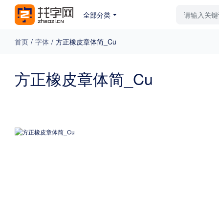
全部分类
最新字体
排行榜
教
首页
/
字体
/
方正橡皮章体简_Cu
专题
方正橡皮章体简_Cu
免费下载
收费下载
更多
外观
硬笔手写
更多
粗细
特粗
粗体