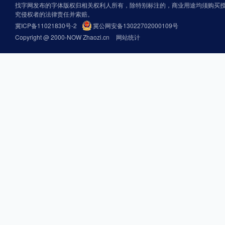
找字网发布的字体版权归相关权利人所有，除特别标注的，商业用途均须购买
究侵权者的法律责任并索赔。
冀ICP备11021830号-2
冀公网安备13022702000109号
Copyright @ 2000-NOW Zhaozi.cn
网站统计