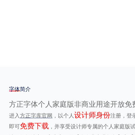
格式
.TTF
.OTF
地区
中国大陆
中国港澳台
更多
POP字体下载
字库打包下载
海报素材下载
字体简介
方正字体个人家庭版非商业用途开放免
字体新闻
字体文章
字体程序
字体人物
字体网站
设计师身份
进入
方正字库官网
，以个人
注册，登
免费下载
即可
，并享受设计师专属的个人家庭版