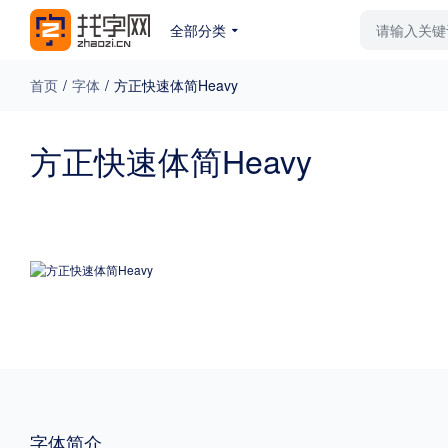
全部分类
最新字体
排行榜
教
首页
/
字体
/
方正快速体简Heavy
专题
方正快速体简Heavy
免费下载
收费下载
更多
外观
硬笔手写
更多
粗细
特粗
粗体
字体简介