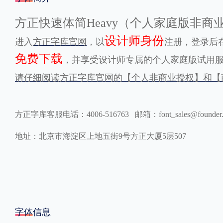
格式
方正快速体简Heavy（个人家庭版非
设计师身份
进入
方正字库官网
，以
注册，登录后在
.TTF
.OTF
免费下载
，并享受设计师专属的个人家庭版试用
请仔细阅读方正字库官网的【个人非商业授权】和【
地区
中国大陆
中国港澳台
更多
方正字库客服电话：4006-516763 邮箱：font_sales@founder
地址：北京市海淀区上地五街9号方正大厦5层507
POP字体下载
字库打包下载
海报素材下载
字体新闻
字体文章
字体程序
字体人物
字体网站
字体信息