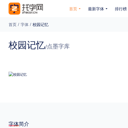
首页
最新字体
排行榜
首页
/
字体
/
校园记忆
专题
校园记忆
点墨字库
/
免费下载
收费下载
免费商用
无下载
名人名家字体
公文字体
图案字体
更多
风格
力量
圆润
优雅
豪放
奇特
字体简介