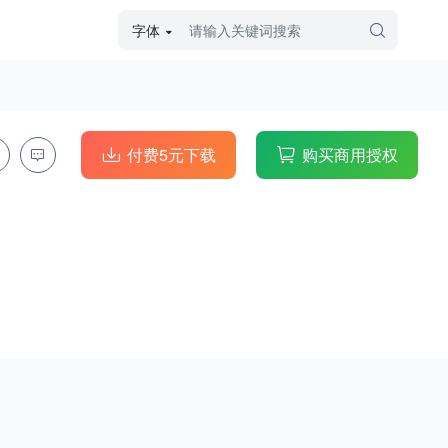
字体
字体高级筛选
外观
付费5元下载
购买商用授权
硬笔手写
毛笔飞白
粉笔勾绘
个性书体
美术手绘
儿童字体
涂鸦字体
哥特字体
印刷字体
更多
字型
手写手绘
创意设计
印刷字体