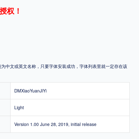
授权！
地区
中国大陆
中国港澳台
中国西藏
老挝
越南
泰国
缅甸
蒙古
日本
韩国
更多
，可能为中文或英文名称，只要字体安装成功，字体列表里就一定存在该
用，有侵权风险！
DMXiaoYuanJiYi
Light
Version 1.00 June 28, 2019, initial release