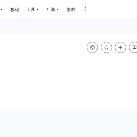
教程
工具
厂商
素材
全部字体
中文字体
英文字体
其它字体
编码
GB2312
GBK
GB18030
BIG5
SHIFT-JIS
EUC-JP
EUC-JP
UNICODE
粗细
特粗
粗体
细体
特细