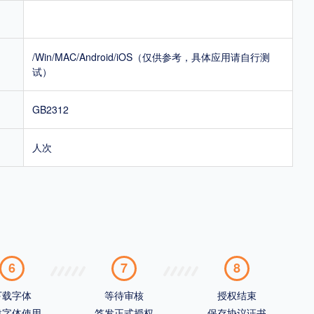
/Win/MAC/Android/iOS（仅供参考，具体应用请自行测
试）
GB2312
人次
6
7
8
下载字体
等待审核
授权结束
载字体使用
签发正式授权
保存协议证书