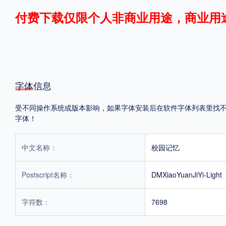
付费下载仅限个人非商业用途，商业用
格式
.TTF
.OTF
.TTC
字体信息
受不同操作系统或版本影响，如果字体安装后在软件字体列表里找不到，
重要提示：本站提供的字体除标注“
免费商用
”的字体外，即使显示“
免费下载
”
字体！
中文名称：
校园记忆
Postscript名称：
DMXiaoYuanJiYi-Light
字符数：
7698