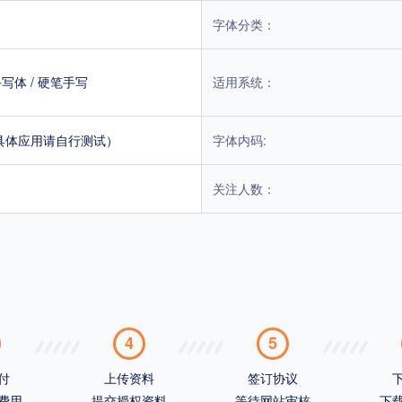
字体分类：
手写体
/
硬笔手写
适用系统：
具体应用请自行测试）
字体内码:
关注人数：
4
5
付
上传资料
签订协议
费用
提交授权资料
等待网站审核
下