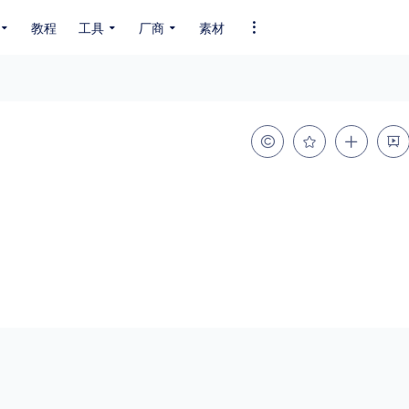
教程
工具
厂商
素材
全部字体
中文字体
英文字体
其它字体
编码
GB2312
GBK
GB18030
BIG5
SHIFT-JIS
EUC-JP
EUC-JP
UNICODE
粗细
特粗
粗体
细体
特细