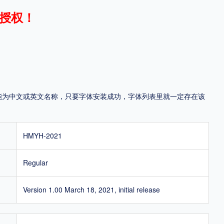
授权！
地区
中国大陆
中国港澳台
中国西藏
老挝
越南
泰国
缅甸
蒙古
日本
韩国
更多
，可能为中文或英文名称，只要字体安装成功，字体列表里就一定存在该
用，有侵权风险！
HMYH-2021
Regular
Version 1.00 March 18, 2021, initial release