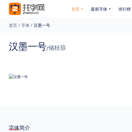
首页
最新字体
排行榜
首页
/
字体
/
汉墨一号
专题
汉墨一号
储桂琼
/
免费下载
收费下载
免费商用
无下载
名人名家字体
公文字体
图案字体
更多
风格
力量
圆润
优雅
豪放
奇特
字体简介