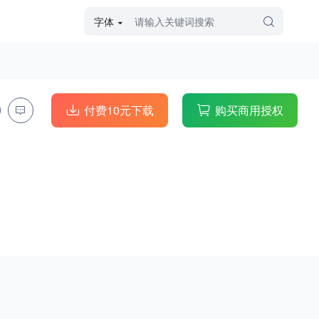
字体
字体高级筛选
外观
付费10元下载
购买商用授权
硬笔手写
毛笔飞白
粉笔勾绘
个性书体
美术手绘
儿童字体
涂鸦字体
哥特字体
印刷字体
更多
字型
手写手绘
创意设计
印刷字体