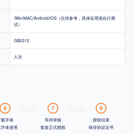
/Win/MAC/Android/iOS（仅供参考，具体应用请自行测
试）
GB2312
人次
6
7
8
下载字体
等待审核
授权结束
载字体使用
签发正式授权
保存协议证书