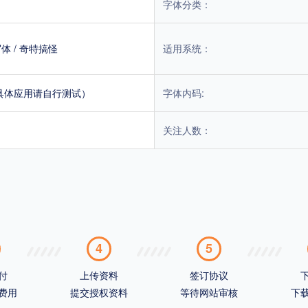
字体分类：
写体
/
奇特搞怪
适用系统：
具体应用请自行测试）
字体内码:
关注人数：
4
5
付
上传资料
签订协议
费用
提交授权资料
等待网站审核
下