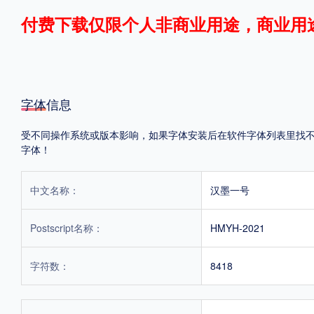
付费下载仅限个人非商业用途，商业用
格式
.TTF
.OTF
.TTC
字体信息
受不同操作系统或版本影响，如果字体安装后在软件字体列表里找不到，
字体！
重要提示：本站提供的字体除标注“
免费商用
”的字体外，即使显示“
免费下载
”
中文名称：
汉墨一号
Postscript名称：
HMYH-2021
字符数：
8418