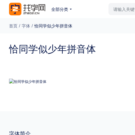
全部分类
最新字体
排行榜
教
首页
/
字体
/
恰同学似少年拼音体
专题
恰同学似少年拼音体
免费下载
收费下载
更多
外观
硬笔手写
更多
粗细
特粗
粗体
字体简介