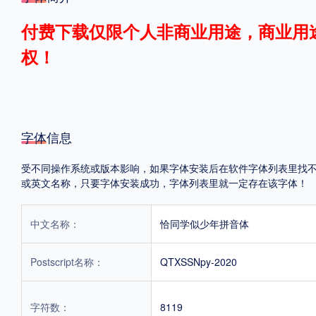
格式
付费下载仅限个人非商业用途，商业用
权！
.TTF
.OTF
地区
字体信息
中国大陆
中国港澳台
更多
受不同操作系统或版本影响，如果字体安装后在软件字体列表里找不到，首
或英文名称，只要字体安装成功，字体列表里就一定存在该字体！
POP字体下载
字库打包下载
海报素材下载
中文名称：
恰同学似少年拼音体
字体新闻
字体文章
字体程序
字体人物
字体网站
Postscript名称：
QTXSSNpy-2020
字符数：
8119