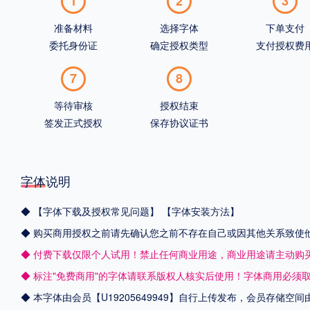
1
2
3
准备材料
选择字体
下单支付
委托身份证
确定授权类型
支付授权费
7
8
等待审核
授权结束
签发正式授权
保存协议证书
字体说明
◆
【字体下载及授权常见问题】
【字体安装方法】
◆ 购买商用授权之前请先确认您之前不存在自己或因其他关系致使
◆ 付费下载仅限个人试用！禁止任何商业用途，商业用途请主动购
◆ 标注"免费商用"的字体请联系版权人核实后使用！字体商用必须
◆ 本字体由会员【
U19205649949
】自行上传发布，会员存储空间