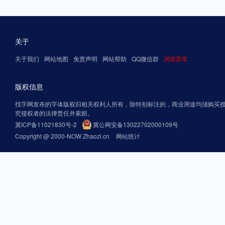
关于
关于我们
网站地图
免责声明
网站帮助
QQ微信群
浏览异常
版权信息
找字网发布的字体版权归相关权利人所有，除特别标注的，商业用途均须购买
究侵权者的法律责任并索赔。
冀ICP备11021830号-2
冀公网安备13022702000109号
Copyright @ 2000-NOW Zhaozi.cn
网站统计