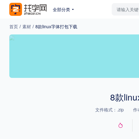
全部分类
最新字体
排行榜
教
首页
/
素材
/
8款linux字体打包下载
专题
免费下载
收费下载
更多
外观
硬笔手写
更多
8款li
文件格式：.zip
作
粗细
特粗
粗体