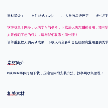
格式
素材星级：
文件格式：.zip
共
人参与星级评定
您也可
.TTF
.OTF
软件收集于网络，仅供学习与参考，下载后仅供您测试使用，如有
如果侵犯了您的权力，请与我们联系协商处理！
地区
请尊重版权人的劳动成果，下载人有义务和责任提醒商业用途的需
中国大陆
中国港澳台
更多
素材简介
POP字体下载
字库打包下载
海报素材下载
8款linux字体打包下载，压缩包内附安装方法。找字网收集整理！
字体新闻
字体文章
字体程序
字体人物
字体网站
相关素材