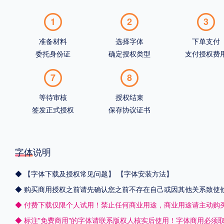
1
2
3
准备材料
选择字体
下单支付
委托身份证
确定授权类型
支付授权费
7
8
等待审核
授权结束
签发正式授权
保存协议证书
字体说明
◆
【字体下载及授权常见问题】
【字体安装方法】
◆ 购买商用授权之前请先确认您之前不存在自己或因其他关系致使
◆ 付费下载仅限个人试用！禁止任何商业用途，商业用途请主动购
◆ 标注"免费商用"的字体请联系版权人核实后使用！字体商用必须