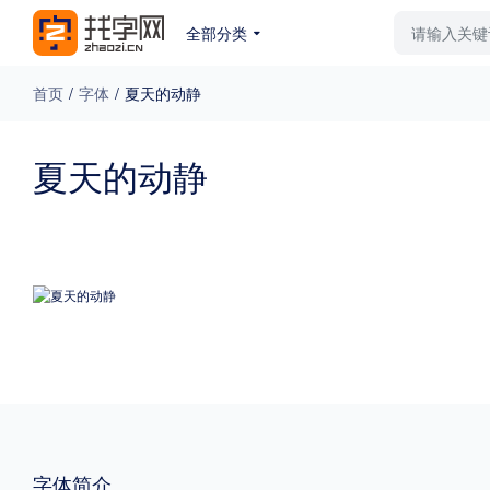
全部分类
最新字体
排行榜
教
首页
/
字体
/
夏天的动静
专题
夏天的动静
免费下载
收费下载
更多
外观
硬笔手写
更多
粗细
特粗
粗体
字体简介