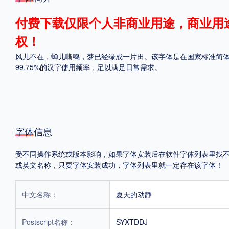
格式
付费下载仅限个人非商业用途，商业用
权！
.TTF
.OTF
风儿不在，蝉儿嘶鸣，梦已经绿成一片田。该字体是在国家标准简体字库
99.75%的汉字使用频率，足以满足日常需求。
地区
中国大陆
中国港澳台
更多
字体信息
POP字体下载
字库打包下载
海报素材下载
受不同操作系统或版本影响，如果字体安装后在软件字体列表里找不到，首
或英文名称，只要字体安装成功，字体列表里就一定存在该字体！
字体新闻
字体文章
字体程序
字体人物
字体网站
中文名称：
夏天的动静
Postscript名称：
SYXTDDJ