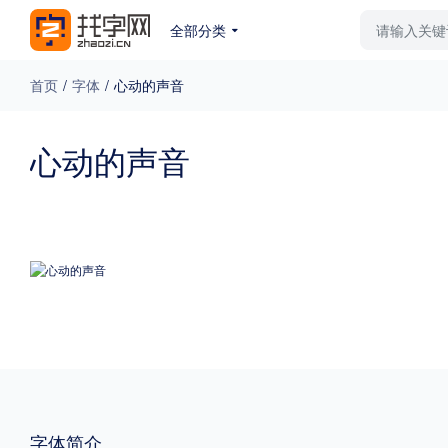
全部分类
最新字体
排行榜
教
首页
/
字体
/
心动的声音
专题
心动的声音
免费下载
收费下载
更多
外观
硬笔手写
更多
粗细
特粗
粗体
字体简介