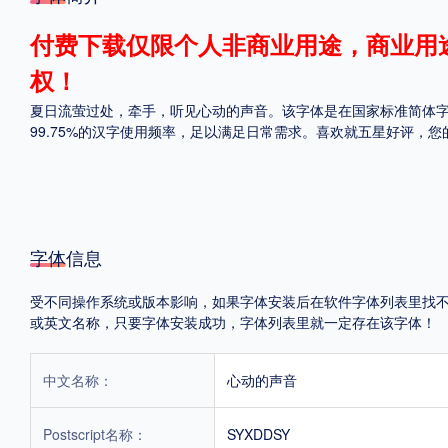
格式
付费下载仅限个人非商业用途，商业用
权！
.TTF
.OTF
夏日流萤过处，牵手，听见心动的声音。该字体是在国家标准简体字库G
99.75%的汉字使用频率，足以满足日常需求。喜欢就五星好评，
地区
中国大陆
中国港澳台
更多
字体信息
POP字体下载
字库打包下载
海报素材下载
受不同操作系统或版本影响，如果字体安装后在软件字体列表里找不到，首
或英文名称，只要字体安装成功，字体列表里就一定存在该字体！
字体新闻
字体文章
字体程序
字体人物
字体网站
中文名称：
心动的声音
Postscript名称：
SYXDDSY