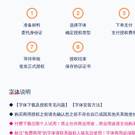
1
2
3
准备材料
选择字体
下单支付
委托身份证
确定授权类型
支付授权费
7
8
等待审核
授权结束
签发正式授权
保存协议证书
字体说明
◆
【字体下载及授权常见问题】
【字体安装方法】
◆ 购买商用授权之前请先确认您之前不存在自己或因其他关系致使
◆ 付费下载仅限个人试用！禁止任何商业用途，商业用途请主动购
◆ 标注"免费商用"的字体请联系版权人核实后使用！字体商用必须