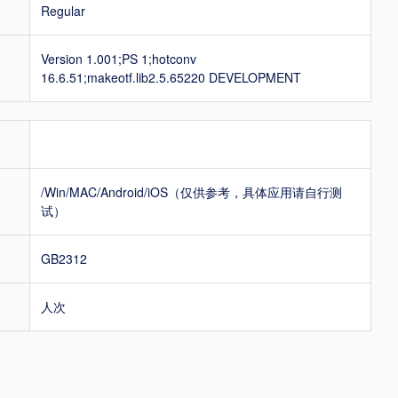
Regular
Version 1.001;PS 1;hotconv
16.6.51;makeotf.lib2.5.65220 DEVELOPMENT
/Win/MAC/Android/iOS（仅供参考，具体应用请自行测
试）
GB2312
人次