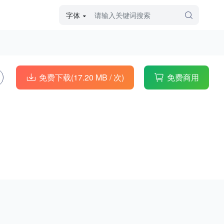
字体
字体高级筛选
外观
免费下载(17.20 MB /
次)
免费商用
硬笔手写
毛笔飞白
粉笔勾绘
个性书体
美术手绘
儿童字体
涂鸦字体
哥特字体
印刷字体
更多
字型
手写手绘
创意设计
印刷字体