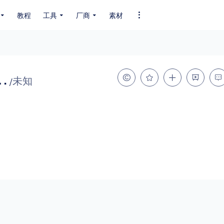
教程
工具
厂商
素材
全部字体
中文字体
英文字体
其它字体
编码
Regular（源云明体）
未知
/
GB2312
GBK
GB18030
BIG5
SHIFT-JIS
EUC-JP
EUC-JP
UNICODE
粗细
特粗
粗体
细体
特细