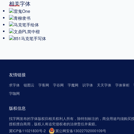
相关字体
友情链接
求字体
链图云
字客网
字谷网
字魔网
识字体
天天字体
字体掌柜
字咖网
版权信息
找字网发布的字体版权归相关权利人所有，除特别标注的，商业用途均须购买
授权擅自商用，版权人将追究侵权者的法律责任并索赔。
冀ICP备11021830号-2
冀公网安备13022702000109号