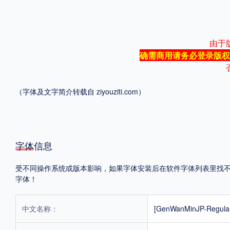
格式
由于
.TTF
.OTF
.TTC
确需商用请务必登录版权
（字体及文字简介转载自
ziyouziti.com
）
重要提示：本站提供的字体除标注“
免费商用
”的字体外，即使显示“
免费下载
”
字体信息
受不同操作系统或版本影响，如果字体安装后在软件字体列表里找不到，
字体！
中文名称：
[GenWanMinJP-Reg