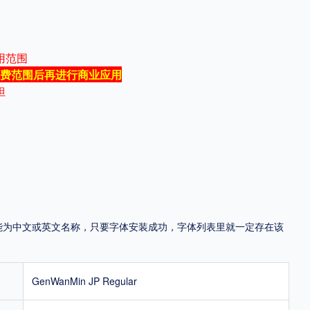
地区
用范围
中国大陆
中国港澳台
中国西藏
老挝
越南
费范围后再进行商业应用
担
泰国
缅甸
蒙古
日本
韩国
更多
用，有侵权风险！
，可能为中文或英文名称，只要字体安装成功，字体列表里就一定存在该
GenWanMin JP Regular