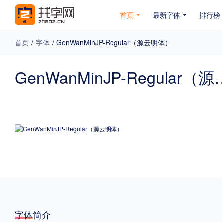
首页
最新字体
排行榜
首页
/
字体
/
GenWanMinJP-Regular（源云明体）
专题
GenWanMinJP-
免费下载
收费下载
免费商用
无下载
名人名家字体
公文字体
图案字体
更多
风格
力量
圆润
优雅
豪放
奇特
字体简介