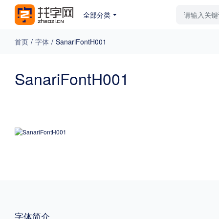
全部分类
最新字体
排行榜
教
首页
/
字体
/
SanariFontH001
专题
SanariFontH001
免费下载
收费下载
更多
外观
硬笔手写
更多
粗细
特粗
粗体
字体简介