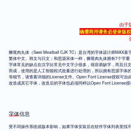
格式
由于
.TTF
.OTF
.TTC
确需商用请务必登录版权
狮尾肉丸体（Swei Meatball CJK TC）是台湾的字体
繁体中文、韩文与日文；和思源宋体一样，狮尾肉丸体拥有7个字
重要提示：本站提供的字体除标注“
免费商用
”的字体外，即使显示“
免费下载
”
字体常见的缺点在汉字比常见中文字少很多，很容易缺字，而且日
而成，使用的是人工智能程式批量进行处理的，所以拥有思源字体的超大字符
等细节，请查看详细的License文件。Open Font Lic
改造成其它字体，改造后的字体也必须同样以Open Font Licen
字体信息
受不同操作系统或版本影响，如果字体安装后在软件字体列表里找不到，