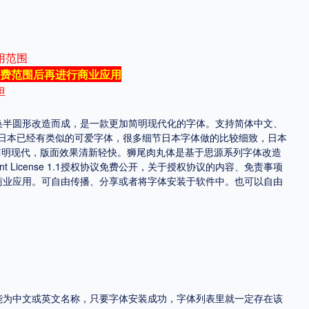
地区
用范围
中国大陆
中国港澳台
中国西藏
老挝
越南
费范围后再进行商业应用
担
泰国
缅甸
蒙古
日本
韩国
更多
角形替换半圆形改造而成，是一款更加简明现代化的字体。支持简体中文、
日本已经有类似的可爱字体，很多细节日本字体做的比较细致，日本
用，有侵权风险！
简明现代，版面效果清新轻快。狮尾肉丸体是基于思源系列字体改造
License 1.1授权协议免费公开，关于授权协议的内容、免责事项
也可以做商业应用。可自由传播、分享或者将字体安装于软件中。也可以自由
，可能为中文或英文名称，只要字体安装成功，字体列表里就一定存在该