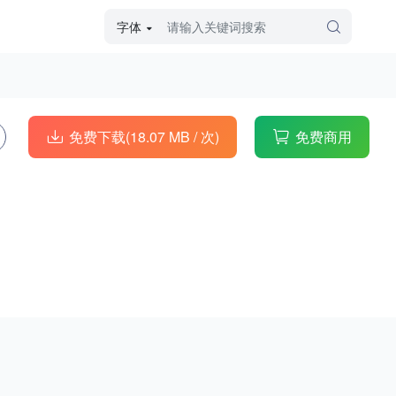
字体
字体高级筛选
外观
免费下载(18.07 MB /
次)
免费商用
硬笔手写
毛笔飞白
粉笔勾绘
个性书体
美术手绘
儿童字体
涂鸦字体
哥特字体
印刷字体
更多
字型
手写手绘
创意设计
印刷字体