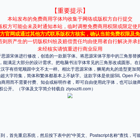
【重要提示】
平台
本站发布的免费商用字体均收集于网络或版权方自行提交
版权方可能会未及时通知本站，临时调整免费商用权限或限定使
适用电脑
适用手机
方官网或通过其他方式联系版权方核实，确认当前免费权限及免
否则所产生的一切版权纠纷及赔偿责任均由使用者自行解决并承
未经核实请慎重进行商业应用
设计师MAX基于思源宋体进行修改，创造的一款新字体。将思源宋体字形中的三
重，能满足大部分的设计需求。把电脑书法字体常见的三角形改成圆形。在
，商业用途也需购买商用授权！不能在线购买的请联系版权方，联系不到版权方不要商
文汉字有些笔顺跟中文不太一样。相比于思源宋体，狮尾肉丸的造型更加
集，简体和繁体都基本上不缺字。这款字体是依据SIL Open Font 
ense授权可自由商用而不需要付费、知会或标明作者，即可自由使用此字体，
se授权公开。（字体及文字简介转载自
ziyouziti.com
）
首先重启系统，然后按下表中的"中英文、Postscript名称"查找