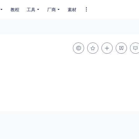
教程
工具
厂商
素材
全部字体
中文字体
英文字体
其它字体
编码
GB2312
GBK
GB18030
BIG5
SHIFT-JIS
EUC-JP
EUC-JP
UNICODE
粗细
特粗
粗体
细体
特细