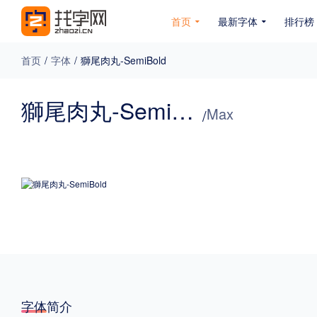
首页
最新字体
排行榜
首页
/
字体
/
獅尾肉丸-SemiBold
专题
獅尾肉丸-SemiBold
Max
/
免费下载
收费下载
免费商用
无下载
名人名家字体
公文字体
图案字体
更多
风格
力量
圆润
优雅
豪放
奇特
字体简介