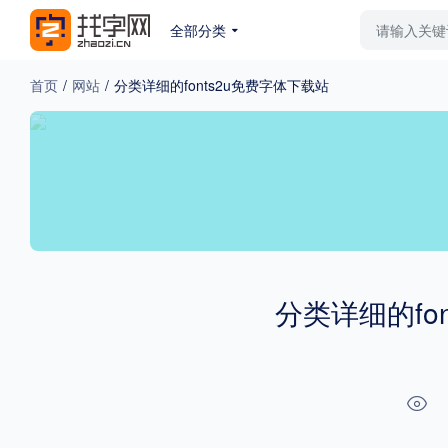
全部分类
最新字体
排行榜
教
首页
/
网站
/
分类详细的fonts2u免费字体下载站
专题
免费下载
收费下载
更多
外观
硬笔手写
更多
分类详细的fo
粗细
特粗
粗体