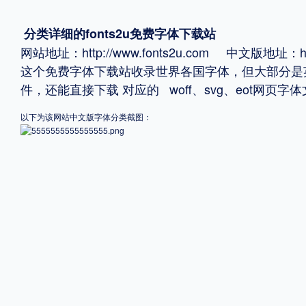
格式
分类详细的fonts2u免费字体下载站
网站地址：http://www.fonts2u.com 中文版地址：http:
.TTF
.OTF
这个免费字体下载站收录世界各国字体，但大部分是
件，还能直接下载 对应的 woff、svg、eot网
地区
以下为该网站中文版字体分类截图：
中国大陆
中国港澳台
更多
POP字体下载
字库打包下载
海报素材下载
字体新闻
字体文章
字体程序
字体人物
字体网站