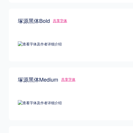
塚源黑体Bold
共享字体
塚源黑体Medium
共享字体