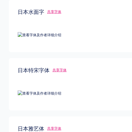
日本水面字
共享字体
日本特宋字体
共享字体
日本雅艺体
共享字体