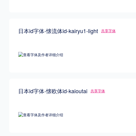
日本id字体-懐流体id-kairyu1-light
共享字体
日本id字体-懐欧体id-kaioutai
共享字体