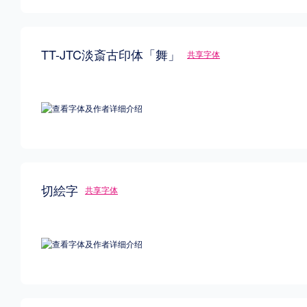
TT-JTC淡斎古印体「舞」
共享字体
切絵字
共享字体