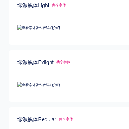
塚源黑体Light
共享字体
塚源黑体Exlight
共享字体
塚源黑体Regular
共享字体