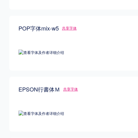
POP字体mix-w5
共享字体
EPSON行書体Ｍ
共享字体