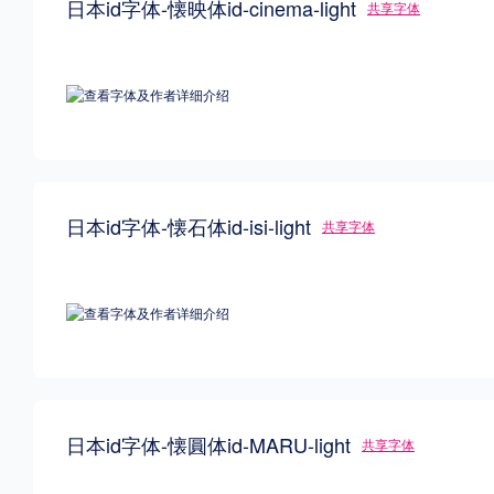
日本id字体-懐映体id-cinema-light
共享字体
日本id字体-懐石体id-isi-light
共享字体
日本id字体-懐圓体id-MARU-light
共享字体