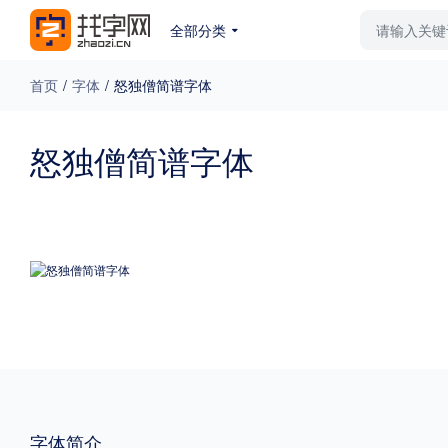
全部分类
最新字体
排行榜
教
首页
/
字体
/
怒独僧简谱字体
专题
怒独僧简谱字体
免费下载
收费下载
更多
外观
硬笔手写
更多
粗细
特粗
粗体
字体简介