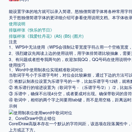
能设置字体的地方就可以录入简谱。怒独僧简谱字体将各种常用字
格式
关于怒独僧简谱字体的更详细介绍可参看使用说明文档。本字体收录自：http://w
使用说明
.TTF
.OTF
排版样张《快乐的节日》
排版样张《我爱牡丹花》(A5)
(B5)
(图片)
注意
1、WPS中无法使用（WPS会强制让零宽度字符占用一个空格宽度
地区
2、强烈建议先阅读上边的使用说明，用字体排简谱比较抽象，需要
3、有问题或者想夸我两句的，欢迎加我QQ，QQ号码在使用说明中
中国大陆
中国港澳台
更多
使用技巧
1、Word中使用制表位实现精准歌词对位
当歌词字号小于乐谱字号时，对位会比较麻烦，通过下边的方法可
① 将默认制表位设置为乐谱字号的一半，比如乐谱字号12磅，就将
POP字体下载
字库打包下载
海报素材下载
② 将乐谱行的缩进设置为（歌词字号 - （乐谱字号/2））/2，比如乐谱
③ 乐谱中，确保不出现4分空，或者要成对出现。确保带歌词的音
④ 歌词中，相邻的两个字之间要用tab键，而不是用空格，距离远时
示例
字体新闻
字体文章
字体程序
字体人物
字体网站
2、CorelDraw中防止错位
CorelDraw高版本存在一个默认的字符间距，该选项在段落属性
上方或正下方。