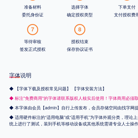
准备材料
选择字体
下单支付
委托身份证
确定授权类型
支付授权费
7
8
等待审核
授权结束
签发正式授权
保存协议证书
字体说明
◆
【字体下载及授权常见问题】
【字体安装方法】
◆ 标注"免费商用"的字体请联系版权人核实后使用！字体商用必须
◆ 本字体由会员【admin】自行上传发布，会员存储空间由找字
◆ 适用硬件标注的“适用电脑”或“适用手机”为字体外观分类，理论上
统上进行了测试，装到手机等移动设备或其他系统需请专业人士操