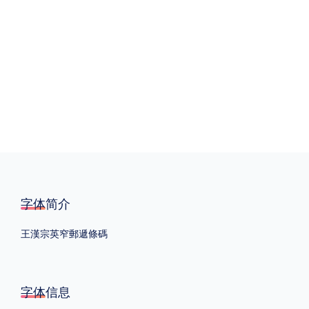
格式
.TTF
.OTF
地区
中国大陆
中国港澳台
更多
POP字体下载
字库打包下载
海报素材下载
字体简介
王漢宗英窄郵遞條碼
字体新闻
字体文章
字体程序
字体人物
字体网站
字体信息