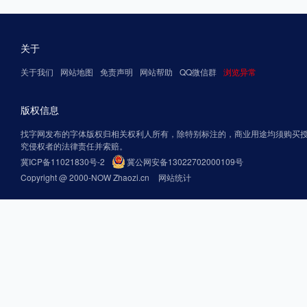
关于
关于我们
网站地图
免责声明
网站帮助
QQ微信群
浏览异常
版权信息
找字网发布的字体版权归相关权利人所有，除特别标注的，商业用途均须购买
究侵权者的法律责任并索赔。
冀ICP备11021830号-2
冀公网安备13022702000109号
Copyright @ 2000-NOW Zhaozi.cn
网站统计