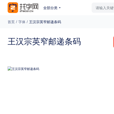
全部分类
最新字体
排行榜
教
首页
/
字体
/
王汉宗英窄邮递条码
专题
王汉宗英窄邮递条码
免费下载
收费下载
更多
外观
硬笔手写
更多
粗细
特粗
粗体