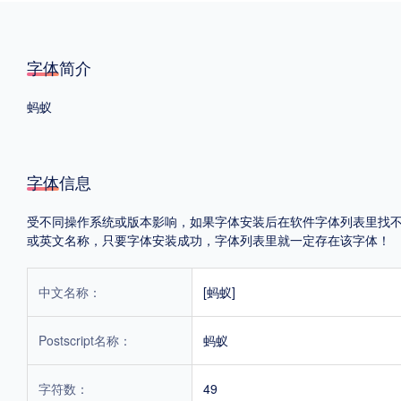
格式
字体简介
.TTF
.OTF
蚂蚁
地区
字体信息
中国大陆
中国港澳台
更多
受不同操作系统或版本影响，如果字体安装后在软件字体列表里找不到，首
或英文名称，只要字体安装成功，字体列表里就一定存在该字体！
POP字体下载
字库打包下载
海报素材下载
中文名称：
[蚂蚁]
字体新闻
字体文章
字体程序
字体人物
字体网站
Postscript名称：
蚂蚁
字符数：
49