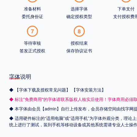
准备材料
选择字体
下单支付
委托身份证
确定授权类型
支付授权费
7
8
等待审核
授权结束
签发正式授权
保存协议证书
字体说明
◆
【字体下载及授权常见问题】
【字体安装方法】
◆ 标注"免费商用"的字体请联系版权人核实后使用！字体商用必须
◆ 本字体由会员【admin】自行上传发布，会员存储空间由找字
◆ 适用硬件标注的“适用电脑”或“适用手机”为字体外观分类，理论上
统上进行了测试，装到手机等移动设备或其他系统需请专业人士操