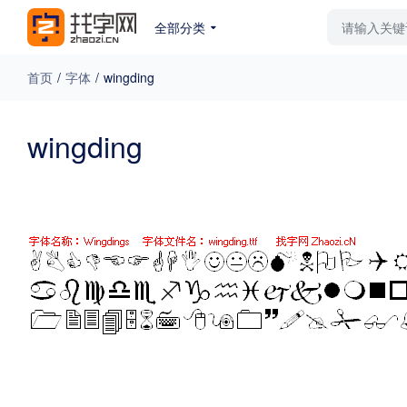
全部分类
最新字体
排行榜
教
首页
/
字体
/
wingding
专题
wingding
免费下载
收费下载
更多
外观
硬笔手写
更多
粗细
特粗
粗体