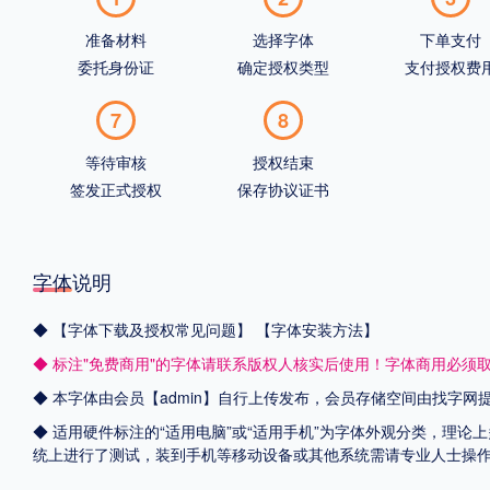
准备材料
选择字体
下单支付
委托身份证
确定授权类型
支付授权费
7
8
等待审核
授权结束
签发正式授权
保存协议证书
字体说明
◆
【字体下载及授权常见问题】
【字体安装方法】
◆ 标注"免费商用"的字体请联系版权人核实后使用！字体商用必须
◆ 本字体由会员【admin】自行上传发布，会员存储空间由找字
◆ 适用硬件标注的“适用电脑”或“适用手机”为字体外观分类，理论上
统上进行了测试，装到手机等移动设备或其他系统需请专业人士操