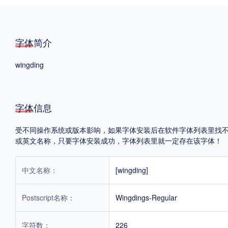
格式
字体简介
.TTF
.OTF
wingding
地区
中国大陆
中国港澳台
更多
字体信息
受不同操作系统或版本影响，如果字体安装后在软件字体列表里找不到，首
或英文名称，只要字体安装成功，字体列表里就一定存在该字体！
POP字体下载
字库打包下载
海报素材下载
中文名称：
[wingding]
字体新闻
字体文章
字体程序
字体人物
字体网站
Postscript名称：
Wingdings-Regular
字符数：
226