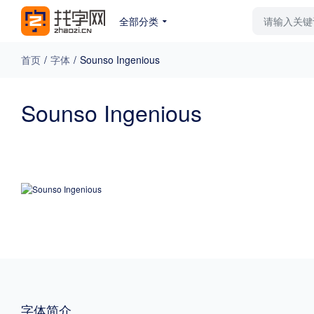
全部分类
最新字体
排行榜
教
首页
/
字体
/
Sounso Ingenious
专题
Sounso Ingenious
免费下载
收费下载
更多
外观
硬笔手写
更多
粗细
特粗
粗体
字体简介