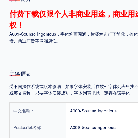
格式
付费下载仅限个人非商业用途，商业用
权！
.TTF
.OTF
A009-Sounso Ingenious，字体笔画圆润，横竖笔进行
语、商业广告等高端属性。
地区
中国大陆
中国港澳台
更多
字体信息
受不同操作系统或版本影响，如果字体安装后在软件字体列表里找不到，首
POP字体下载
字库打包下载
海报素材下载
或英文名称，只要字体安装成功，字体列表里就一定存在该字体！
中文名称：
A009-Sounso Ingenious
字体新闻
字体文章
字体程序
字体人物
字体网站
Postscript名称：
A009-SounsoIngenious