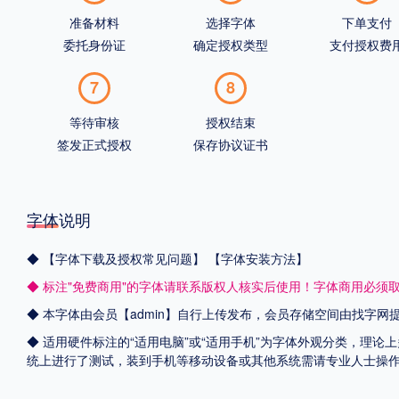
准备材料
选择字体
下单支付
委托身份证
确定授权类型
支付授权费
7
8
等待审核
授权结束
签发正式授权
保存协议证书
字体说明
◆
【字体下载及授权常见问题】
【字体安装方法】
◆ 标注"免费商用"的字体请联系版权人核实后使用！字体商用必须
◆ 本字体由会员【admin】自行上传发布，会员存储空间由找字
◆ 适用硬件标注的“适用电脑”或“适用手机”为字体外观分类，理论上
统上进行了测试，装到手机等移动设备或其他系统需请专业人士操