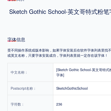
Sketch Gothic School-英文哥特式粉
格式
.TTF
.OTF
字体信息
地区
受不同操作系统或版本影响，如果字体安装后在软件字体列表里找不到，首
中国大陆
中国港澳台
更多
或英文名称，只要字体安装成功，字体列表里就一定存在该字体！
[Sketch Gothic School-英文哥特
POP字体下载
字库打包下载
海报素材下载
中文名称：
字体]
Postscript名称：
SketchGothicSchool
字体新闻
字体文章
字体程序
字体人物
字体网站
字符数：
236