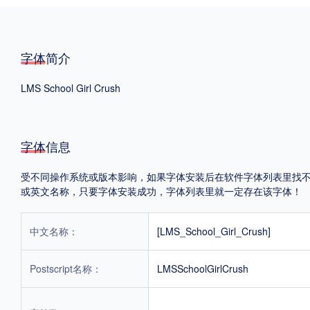
格式
字体简介
.TTF
.OTF
LMS School Girl Crush
地区
中国大陆
中国港澳台
更多
字体信息
受不同操作系统或版本影响，如果字体安装后在软件字体列表里找不到，首
或英文名称，只要字体安装成功，字体列表里就一定存在该字体！
POP字体下载
字库打包下载
海报素材下载
中文名称：
[LMS_School_Girl_Crush]
字体新闻
字体文章
字体程序
字体人物
字体网站
Postscript名称：
LMSSchoolGirlCrush