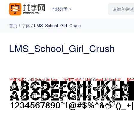
全部分类
最新字体
排行榜
教
首页
/
字体
/
LMS_School_Girl_Crush
专题
LMS_School_Girl_Crush
免费下载
收费下载
更多
外观
硬笔手写
更多
粗细
特粗
粗体