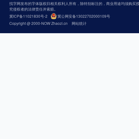
找字网发布的字体版权归相关权利人所有，除特别标注的，商业用途均须购买
究侵权者的法律责任并索赔。
冀ICP备11021830号-2
冀公网安备13022702000109号
Copyright @ 2000-NOW Zhaozi.cn
网站统计