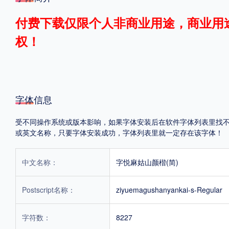
格式
付费下载仅限个人非商业用途，商业用
权！
.TTF
.OTF
地区
字体信息
中国大陆
中国港澳台
更多
受不同操作系统或版本影响，如果字体安装后在软件字体列表里找不到，首
或英文名称，只要字体安装成功，字体列表里就一定存在该字体！
POP字体下载
字库打包下载
海报素材下载
中文名称：
字悦麻姑山颜楷(简)
字体新闻
字体文章
字体程序
字体人物
字体网站
Postscript名称：
ziyuemagushanyankai-s-Regular
字符数：
8227