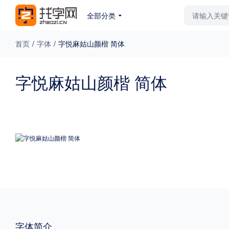
全部分类
最新字体
排行榜
教
首页
/
字体
/
字悦麻姑山颜楷 简体
专题
字悦麻姑山颜楷 简体
免费下载
收费下载
更多
外观
硬笔手写
更多
粗细
特粗
粗体
字体简介