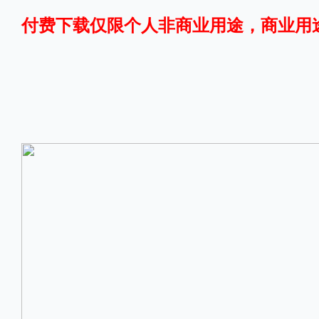
付费下载仅限个人非商业用途，商业用
格式
.TTF
.OTF
.TTC
重要提示：本站提供的字体除标注“
免费商用
”的字体外，即使显示“
免费下载
”