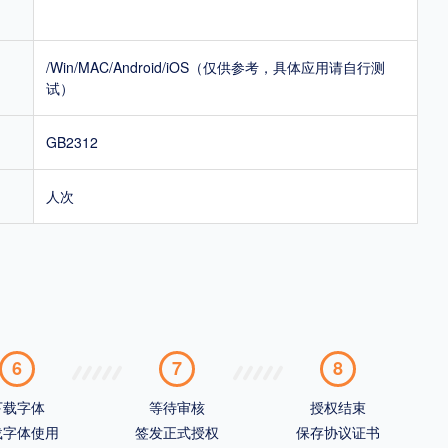
/Win/MAC/Android/iOS（仅供参考，具体应用请自行测
试）
GB2312
人次
6
7
8
下载字体
等待审核
授权结束
载字体使用
签发正式授权
保存协议证书