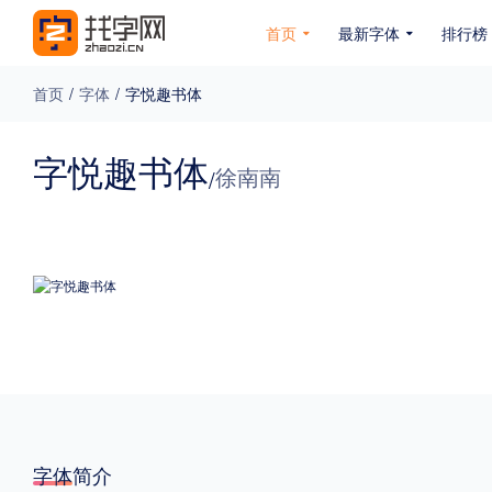
首页
最新字体
排行榜
首页
/
字体
/
字悦趣书体
专题
字悦趣书体
徐南南
/
免费下载
收费下载
免费商用
无下载
名人名家字体
公文字体
图案字体
更多
风格
力量
圆润
优雅
豪放
奇特
字体简介