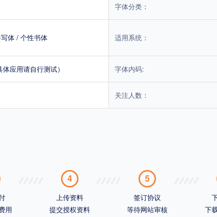
字体分类：
手写体
/
个性书体
适用系统：
具体应用请自行测试）
字体内码:
关注人数：
4
5
付
上传资料
签订协议
费用
提交授权资料
等待网站审核
下