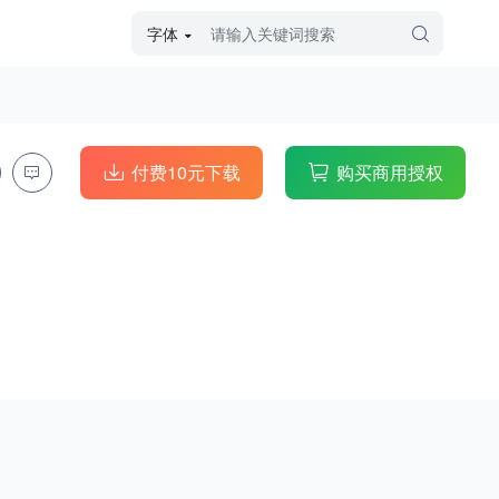
字体
字体高级筛选
外观
付费10元下载
购买商用授权
硬笔手写
毛笔飞白
粉笔勾绘
个性书体
美术手绘
儿童字体
涂鸦字体
哥特字体
印刷字体
更多
字型
手写手绘
创意设计
印刷字体