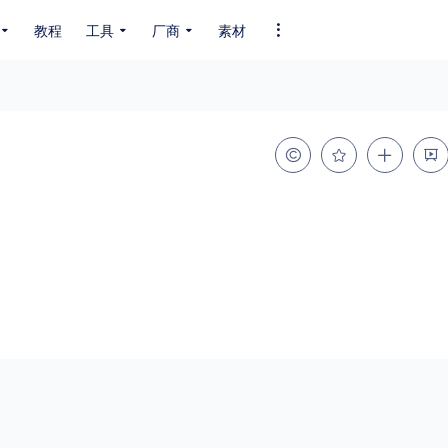
教程
工具
厂商
素材
全部字体
中文字体
英文字体
其它字体
编码
GB2312
GBK
GB18030
BIG5
SHIFT-JIS
EUC-JP
EUC-JP
UNICODE
粗细
特粗
粗体
细体
特细