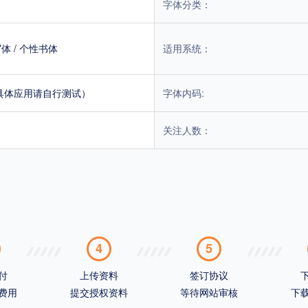
字体分类：
写体
/
个性书体
适用系统：
具体应用请自行测试）
字体内码:
关注人数：
4
5
付
上传资料
签订协议
费用
提交授权资料
等待网站审核
下