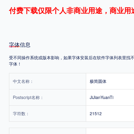
付费下载仅限个人非商业用途，商业用
格式
.TTF
.OTF
.TTC
字体信息
受不同操作系统或版本影响，如果字体安装后在软件字体列表里找不到，
字体！
重要提示：本站提供的字体除标注“
免费商用
”的字体外，即使显示“
免费下载
”
中文名称：
极简圆体
Postscript名称：
JiJianYuanTi
字符数：
21512