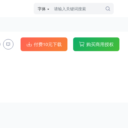
字体
字体高级筛选
外观
付费10元下载
购买商用授权
硬笔手写
毛笔飞白
粉笔勾绘
个性书体
美术手绘
儿童字体
涂鸦字体
哥特字体
印刷字体
更多
字型
手写手绘
创意设计
印刷字体