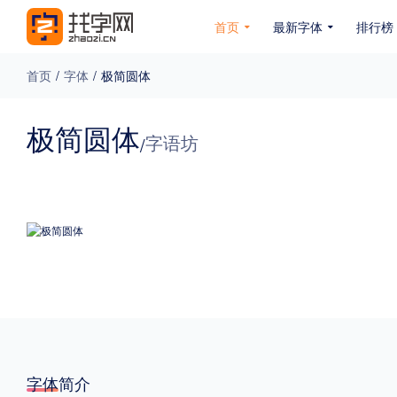
首页
最新字体
排行榜
首页
/
字体
/
极简圆体
专题
极简圆体
字语坊
/
免费下载
收费下载
免费商用
无下载
名人名家字体
公文字体
图案字体
更多
风格
力量
圆润
优雅
豪放
奇特
字体简介