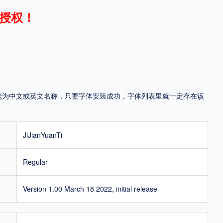
授权！
地区
中国大陆
中国港澳台
中国西藏
老挝
越南
泰国
缅甸
蒙古
日本
韩国
更多
，可能为中文或英文名称，只要字体安装成功，字体列表里就一定存在该
用，有侵权风险！
JiJianYuanTi
Regular
Version 1.00 March 18 2022, initial release