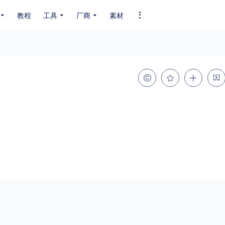
教程
工具
厂商
素材
全部字体
中文字体
英文字体
其它字体
编码
GB2312
GBK
GB18030
BIG5
SHIFT-JIS
EUC-JP
EUC-JP
UNICODE
粗细
特粗
粗体
细体
特细