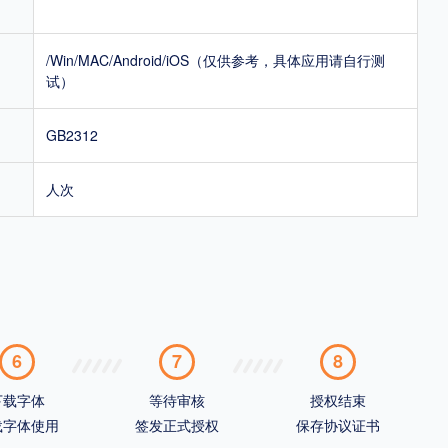
/Win/MAC/Android/iOS（仅供参考，具体应用请自行测
试）
GB2312
人次
6
7
8
下载字体
等待审核
授权结束
载字体使用
签发正式授权
保存协议证书