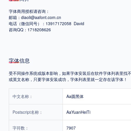
字体商用授权请咨询：
格式
邮箱：diaoli@aafont.com.cn
电话（微信同号）：13917172058 David
.TTF
.OTF
咨询QQ：1718208626
地区
字体信息
中国大陆
中国港澳台
更多
受不同操作系统或版本影响，如果字体安装后在软件字体列表里找不到，首
或英文名称，只要字体安装成功，字体列表里就一定存在该字体！
POP字体下载
字库打包下载
海报素材下载
中文名称：
Aa圆黑体
字体新闻
字体文章
字体程序
字体人物
字体网站
Postscript名称：
AaYuanHeiTi
字符数：
7907