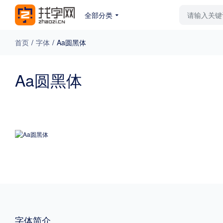
全部分类
最新字体
排行榜
教
首页
/
字体
/
Aa圆黑体
专题
Aa圆黑体
免费下载
收费下载
更多
外观
硬笔手写
更多
粗细
特粗
粗体
字体简介