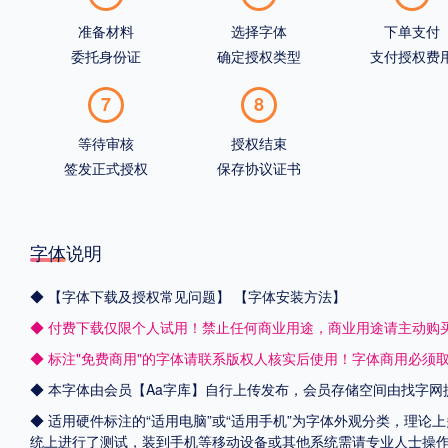
准备材料
选择字体
下单支付
委托身份证
确定授权类型
支付授权费
7
8
等待审核
授权结束
签发正式授权
保存协议证书
字体说明
◆
【字体下载及授权常见问题】
【字体安装方法】
◆ 付费下载仅限个人试用！禁止任何商业用途，商业用途请主动购
◆ 标注"免费商用"的字体请联系版权人核实后使用！字体商用必须
◆ 本字体由会员【
Aa字库
】自行上传发布，会员存储空间由找字网
◆ 适用硬件标注的“适用电脑”或“适用手机”为字体外观分类，理论上
统上进行了测试，装到手机等移动设备或其他系统需请专业人士操