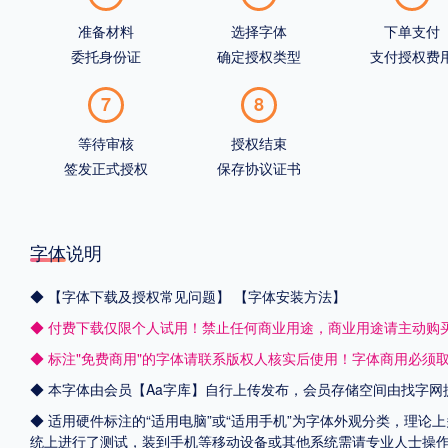
准备材料
选择字体
下单支付
委托身份证
确定授权类型
支付授权费
7
8
等待审核
授权结束
签发正式授权
保存协议证书
字体说明
◆
【字体下载及授权常见问题】
【字体安装方法】
◆ 付费下载仅限个人试用！禁止任何商业用途，商业用途请主动购
◆ 标注"免费商用"的字体请联系版权人核实后使用！字体商用必须
◆ 本字体由会员【
Aa字库
】自行上传发布，会员存储空间由找字网
◆ 适用硬件标注的“适用电脑”或“适用手机”为字体外观分类，理论上
统上进行了测试，装到手机等移动设备或其他系统需请专业人士操