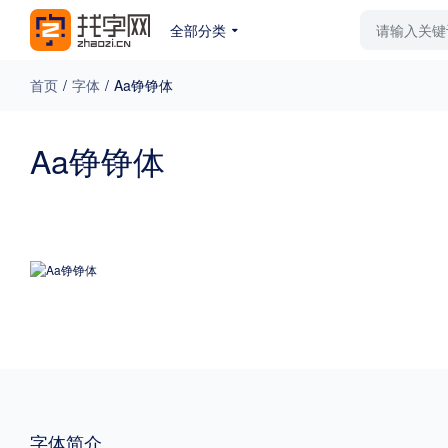
全部分类
最新字体
排行榜
教
首页
/
字体
/
Aa铮铮体
专题
Aa铮铮体
免费下载
收费下载
更多
外观
硬笔手写
更多
粗细
特粗
粗体
字体简介