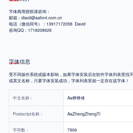
字体商用授权请咨询：
格式
邮箱：diaoli@aafont.com.cn
电话（微信同号）：13917172058 David
.TTF
.OTF
咨询QQ：1718208626
地区
字体信息
中国大陆
中国港澳台
更多
受不同操作系统或版本影响，如果字体安装后在软件字体列表里找不到，首
或英文名称，只要字体安装成功，字体列表里就一定存在该字体！
POP字体下载
字库打包下载
海报素材下载
中文名称：
Aa铮铮体
字体新闻
字体文章
字体程序
字体人物
字体网站
Postscript名称：
AaZhengZhengTi
字符数：
7906