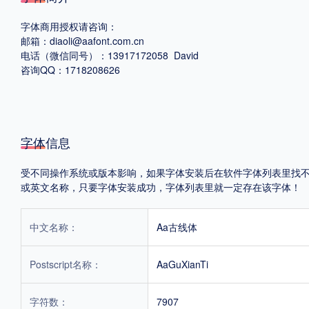
字体商用授权请咨询：
格式
邮箱：diaoli@aafont.com.cn
电话（微信同号）：13917172058 David
.TTF
.OTF
咨询QQ：1718208626
地区
字体信息
中国大陆
中国港澳台
更多
受不同操作系统或版本影响，如果字体安装后在软件字体列表里找不到，首
或英文名称，只要字体安装成功，字体列表里就一定存在该字体！
POP字体下载
字库打包下载
海报素材下载
中文名称：
Aa古线体
字体新闻
字体文章
字体程序
字体人物
字体网站
Postscript名称：
AaGuXianTi
字符数：
7907