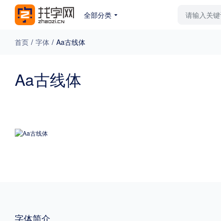
全部分类
最新字体
排行榜
教
首页
/
字体
/
Aa古线体
专题
Aa古线体
免费下载
收费下载
更多
外观
硬笔手写
更多
粗细
特粗
粗体
字体简介