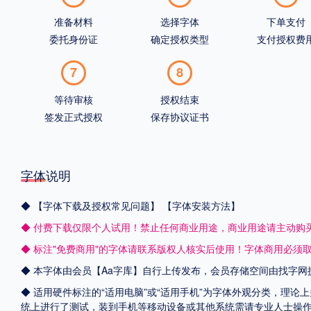
准备材料
选择字体
下单支付
委托身份证
确定授权类型
支付授权费
7
8
等待审核
授权结束
签发正式授权
保存协议证书
字体说明
◆
【字体下载及授权常见问题】
【字体安装方法】
◆ 付费下载仅限个人试用！禁止任何商业用途，商业用途请主动购
◆ 标注"免费商用"的字体请联系版权人核实后使用！字体商用必须
◆ 本字体由会员【
Aa字库
】自行上传发布，会员存储空间由找字网
◆ 适用硬件标注的“适用电脑”或“适用手机”为字体外观分类，理论上
统上进行了测试，装到手机等移动设备或其他系统需请专业人士操