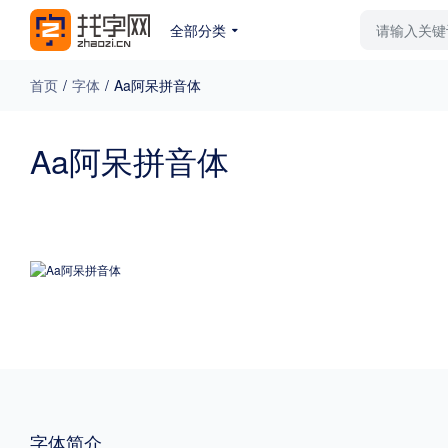
全部分类
最新字体
排行榜
教
首页
/
字体
/
Aa阿呆拼音体
专题
Aa阿呆拼音体
免费下载
收费下载
更多
外观
硬笔手写
更多
粗细
特粗
粗体
字体简介