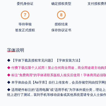
委托身份证
确定授权类型
支付授权费
7
8
等待审核
授权结束
签发正式授权
保存协议证书
字体说明
◆
【字体下载及授权常见问题】
【字体安装方法】
◆ 付费下载仅限个人试用！禁止任何商业用途，商业用途请主动购
◆ 标注"免费商用"的字体请联系版权人核实后使用！字体商用必须
◆ 本字体由会员【
Aa字库
】自行上传发布，会员存储空间由找字网
◆ 适用硬件标注的“适用电脑”或“适用手机”为字体外观分类，理论上
统上进行了测试，装到手机等移动设备或其他系统需请专业人士操