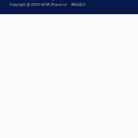
Copyright @ 2000-NOW Zhaozi.cn
网站统计