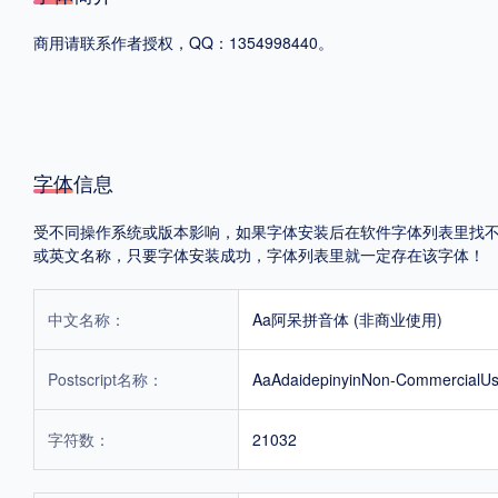
商用请联系作者授权，QQ：1354998440。
格式
.TTF
.OTF
地区
字体信息
中国大陆
中国港澳台
更多
受不同操作系统或版本影响，如果字体安装后在软件字体列表里找不到，首
或英文名称，只要字体安装成功，字体列表里就一定存在该字体！
POP字体下载
字库打包下载
海报素材下载
中文名称：
Aa阿呆拼音体 (非商业使用)
Postscript名称：
AaAdaidepinyinNon-CommercialU
字体新闻
字体文章
字体程序
字体人物
字体网站
字符数：
21032