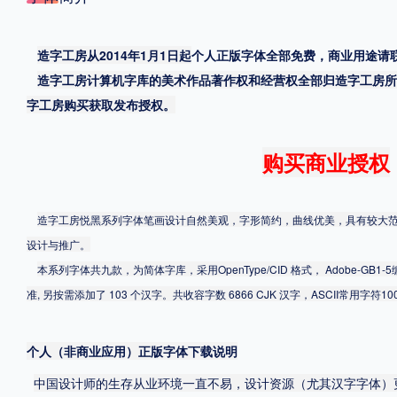
格式
造字工房从2014年1月1日起
个人正版字体全部免费，商业用途请
.TTF
.OTF
造字工房计算机字库的美术作品著作权和经营权全部归造字工房所
字工房购买获取发布授权。
地区
购买商业授权
中国大陆
中国港澳台
更多
造字工房悦黑系列字体笔画设计自然美观，字形简约，曲线优美，具有较大
设计与推广。
POP字体下载
字库打包下载
海报素材下载
本系列字体共九款，为简体字库，采用OpenType/CID 格式， Adobe-GB1
准, 另按需添加了 103 个汉字。共收容字数 6866 CJK 汉字，ASCII常用字符1
字体新闻
字体文章
字体程序
字体人物
字体网站
个人（非商业应用）正版字体下载说明
中国设计师的生存从业环境一直不易，设计资源（尤其汉字字体）