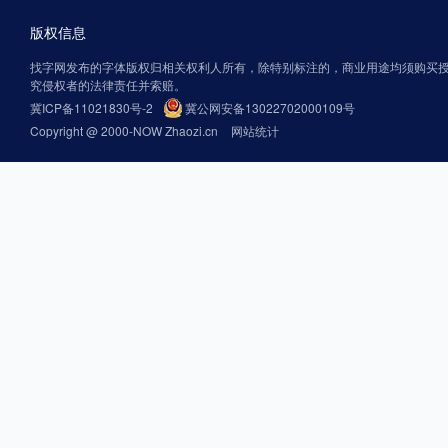
版权信息
找字网发布的字体版权归相关权利人所有，除特别标注的，商业用途均须购买
究侵权者的法律责任并索赔。
冀ICP备11021830号-2
冀公网安备13022702000109号
Copyright @ 2000-NOW Zhaozi.cn
网站统计