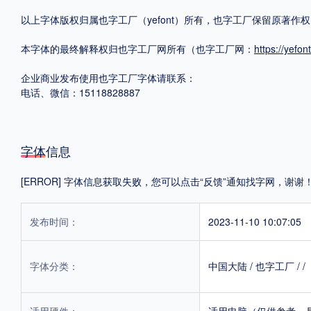
以上字体版权归属也字工厂（yefont）所有，也字工厂保留原著
格式
本字体的最终解释权归也字工厂网所有（也字工厂网：
https://yef
.TTF
.OTF
.TTC
企业商业发布使用也字工厂字体请联系：
电话、微信：15118828887
字体信息
重要提示：本站提供的字体除标注“
免费商用
”的字体外，即使显示“
免费下载
”
[ERROR] 字体信息获取失败，您可以点击“反馈”通知找字网，谢谢
发布时间：
2023-11-10 10:07:05
字体分类：
中国大陆
/
也字工厂
/
/
适用硬件：
适用电脑（仅供参考，