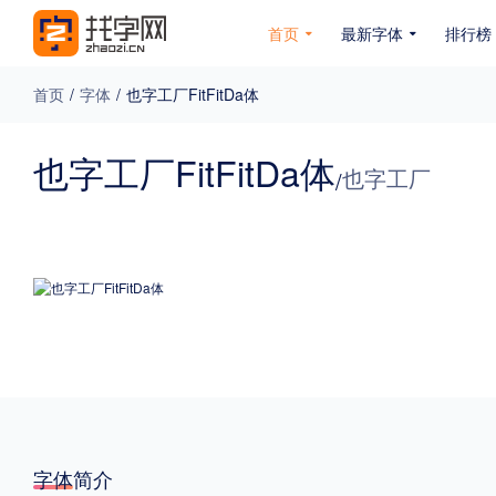
首页
最新字体
排行榜
首页
/
字体
/
也字工厂FitFitDa体
专题
也字工厂FitFitDa体
也字工厂
/
免费下载
收费下载
免费商用
无下载
名人名家字体
公文字体
图案字体
更多
风格
力量
圆润
优雅
豪放
奇特
字体简介