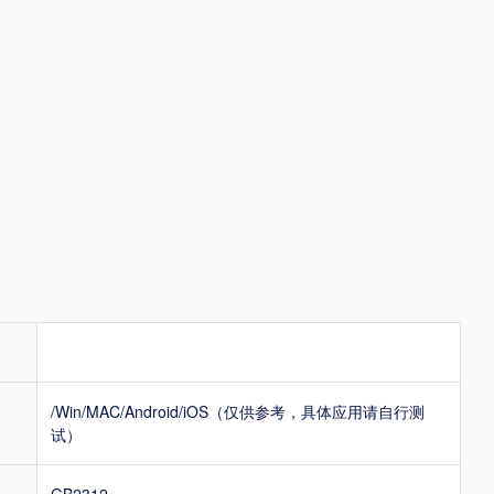
地区
中国大陆
中国港澳台
中国西藏
老挝
越南
泰国
缅甸
蒙古
日本
韩国
更多
用，有侵权风险！
/Win/MAC/Android/iOS（仅供参考，具体应用请自行测
试）
GB2312