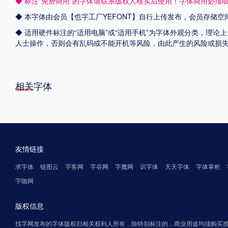
◆ 标注"免费商用"的字体请联系版权人核实后使用！字体商用必须
◆ 本字体由会员【
也字工厂YEFONT
】自行上传发布，会员存储空
◆ 适用硬件标注的“适用电脑”或“适用手机”为字体外观分类，理论
人士操作，否则会有乱码或不能开机等风险，由此产生的风险或损
相关字体
友情链接
求字体
链图云
字客网
字谷网
字魔网
识字体
天天字体
字体掌柜
字咖网
版权信息
找字网发布的字体版权归相关权利人所有，除特别标注的，商业用途均须购买