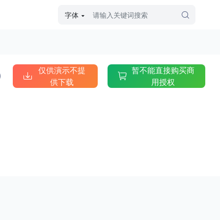
字体
字体高级筛选
外观
仅供演示不提
暂不能直接购买商
供下载
用授权
硬笔手写
毛笔飞白
粉笔勾绘
个性书体
美术手绘
儿童字体
涂鸦字体
哥特字体
印刷字体
更多
字型
手写手绘
创意设计
印刷字体