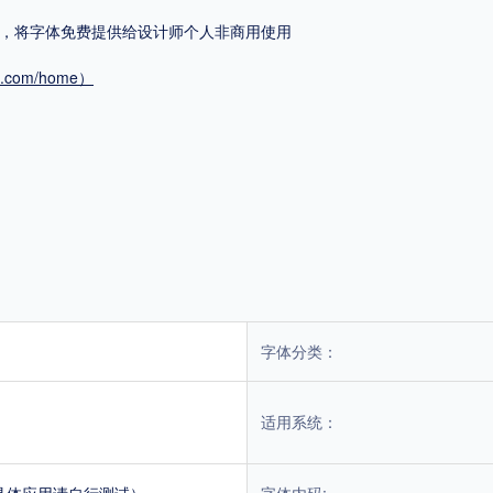
作权，将字体免费提供给设计师个人非商用使用
平台
ont.com/home）
适用电脑
适用手机
，商业用途也需购买商用授权！不能在线购买的请联系版权方，联系不到版权方不要商
！
字体分类：
适用系统：
具体应用请自行测试）
字体内码: