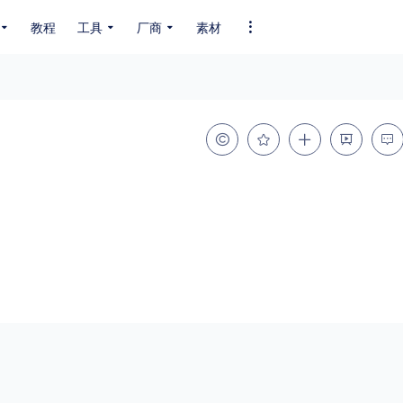
教程
工具
厂商
素材
全部字体
中文字体
英文字体
其它字体
编码
GB2312
GBK
GB18030
BIG5
SHIFT-JIS
EUC-JP
EUC-JP
UNICODE
粗细
特粗
粗体
细体
特细