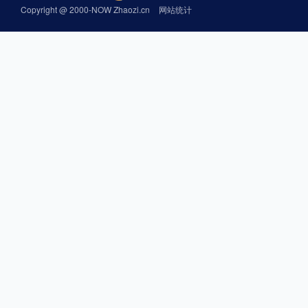
Copyright @ 2000-NOW Zhaozi.cn
网站统计