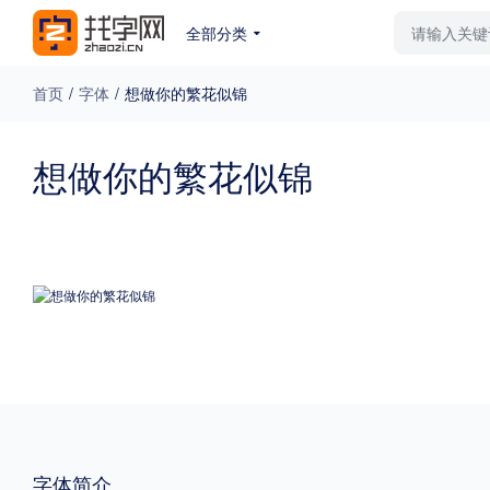
全部分类
最新字体
排行榜
教
首页
/
字体
/
想做你的繁花似锦
专题
想做你的繁花似锦
免费下载
收费下载
更多
外观
硬笔手写
更多
粗细
特粗
粗体
字体简介