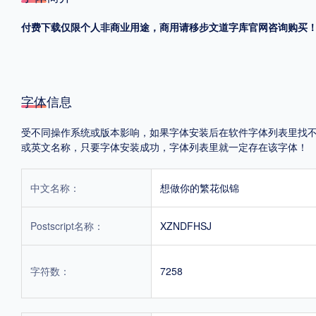
付费下载仅限个人非商业用途，商用请移步文道字库官网咨询购买
格式
.TTF
.OTF
字体信息
地区
受不同操作系统或版本影响，如果字体安装后在软件字体列表里找不到，首
中国大陆
中国港澳台
更多
或英文名称，只要字体安装成功，字体列表里就一定存在该字体！
中文名称：
想做你的繁花似锦
POP字体下载
字库打包下载
海报素材下载
Postscript名称：
XZNDFHSJ
字体新闻
字体文章
字体程序
字体人物
字体网站
字符数：
7258