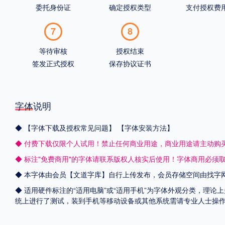
委托身份证
确定授权类型
支付授权费
7
8
等待审核
授权结束
签发正式授权
保存协议证书
字体说明
◆
【字体下载及授权常见问题】
【字体安装方法】
◆ 付费下载仅限个人试用！禁止任何商业用途，商业用途请主动购
◆ 标注"免费商用"的字体请联系版权人核实后使用！字体商用必须
◆ 本字体由会员【
文道字库
】自行上传发布，会员存储空间由找字
◆ 适用硬件标注的“适用电脑”或“适用手机”为字体外观分类，理论上
统上进行了测试，装到手机等移动设备或其他系统需请专业人士操