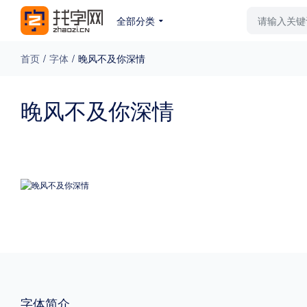
全部分类
最新字体
排行榜
教
首页
/
字体
/
晚风不及你深情
专题
晚风不及你深情
免费下载
收费下载
更多
外观
硬笔手写
更多
粗细
特粗
粗体
字体简介