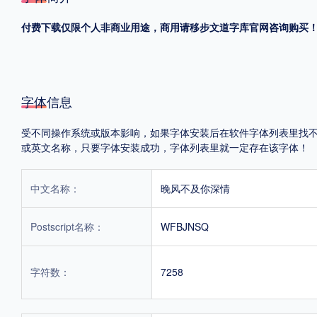
付费下载仅限个人非商业用途，商用请移步文道字库官网咨询购买
格式
.TTF
.OTF
字体信息
地区
受不同操作系统或版本影响，如果字体安装后在软件字体列表里找不到，首
中国大陆
中国港澳台
更多
或英文名称，只要字体安装成功，字体列表里就一定存在该字体！
中文名称：
晚风不及你深情
POP字体下载
字库打包下载
海报素材下载
Postscript名称：
WFBJNSQ
字体新闻
字体文章
字体程序
字体人物
字体网站
字符数：
7258