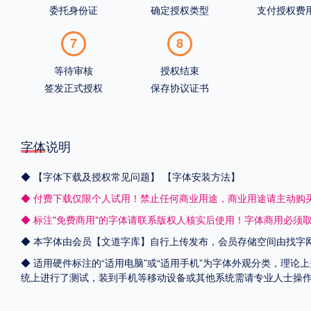
委托身份证
确定授权类型
支付授权费
7
8
等待审核
授权结束
签发正式授权
保存协议证书
字体说明
◆
【字体下载及授权常见问题】
【字体安装方法】
◆ 付费下载仅限个人试用！禁止任何商业用途，商业用途请主动购
◆ 标注"免费商用"的字体请联系版权人核实后使用！字体商用必须
◆ 本字体由会员【
文道字库
】自行上传发布，会员存储空间由找字
◆ 适用硬件标注的“适用电脑”或“适用手机”为字体外观分类，理论上
统上进行了测试，装到手机等移动设备或其他系统需请专业人士操