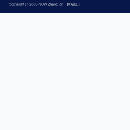
Copyright @ 2000-NOW Zhaozi.cn
网站统计