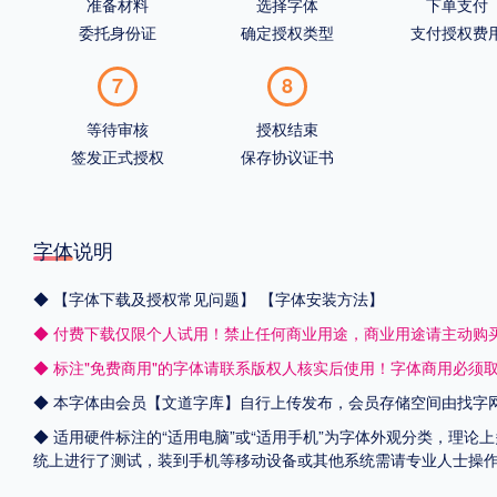
准备材料
选择字体
下单支付
委托身份证
确定授权类型
支付授权费
7
8
等待审核
授权结束
签发正式授权
保存协议证书
字体说明
◆
【字体下载及授权常见问题】
【字体安装方法】
◆ 付费下载仅限个人试用！禁止任何商业用途，商业用途请主动购
◆ 标注"免费商用"的字体请联系版权人核实后使用！字体商用必须
◆ 本字体由会员【
文道字库
】自行上传发布，会员存储空间由找字
◆ 适用硬件标注的“适用电脑”或“适用手机”为字体外观分类，理论上
统上进行了测试，装到手机等移动设备或其他系统需请专业人士操