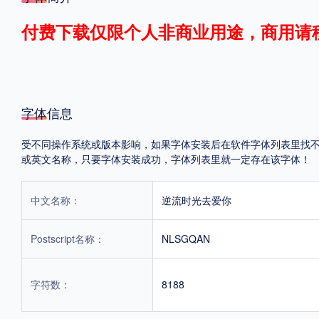
格式
付费下载仅限个人非商业用途，商用请
.TTF
.OTF
字体信息
地区
受不同操作系统或版本影响，如果字体安装后在软件字体列表里找不到，首
中国大陆
中国港澳台
更多
或英文名称，只要字体安装成功，字体列表里就一定存在该字体！
中文名称：
逆流时光去爱你
POP字体下载
字库打包下载
海报素材下载
Postscript名称：
NLSGQAN
字体新闻
字体文章
字体程序
字体人物
字体网站
字符数：
8188