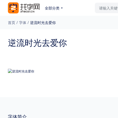
全部分类
最新字体
排行榜
教
首页
/
字体
/
逆流时光去爱你
专题
逆流时光去爱你
免费下载
收费下载
更多
外观
硬笔手写
更多
粗细
特粗
粗体
字体简介