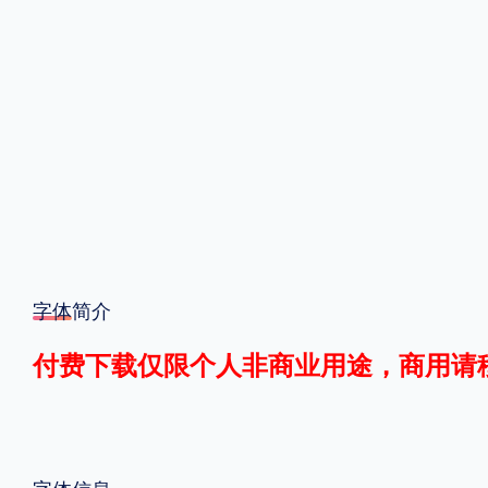
格式
.TTF
.OTF
地区
中国大陆
中国港澳台
更多
字体简介
POP字体下载
字库打包下载
海报素材下载
付费下载仅限个人非商业用途，商用请
字体新闻
字体文章
字体程序
字体人物
字体网站
字体信息