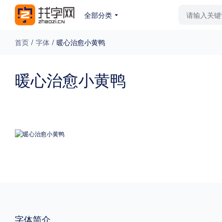
全部分类
最新字体
排行榜
教
首页
/
字体
/
暖心治愈小黄鸭
专题
暖心治愈小黄鸭
免费下载
收费下载
更多
外观
硬笔手写
更多
粗细
特粗
粗体
字体简介