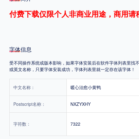
格式
付费下载仅限个人非商业用途，商用请
.TTF
.OTF
字体信息
地区
受不同操作系统或版本影响，如果字体安装后在软件字体列表里找不到，首
中国大陆
中国港澳台
更多
或英文名称，只要字体安装成功，字体列表里就一定存在该字体！
中文名称：
暖心治愈小黄鸭
POP字体下载
字库打包下载
海报素材下载
Postscript名称：
NXZYXHY
字体新闻
字体文章
字体程序
字体人物
字体网站
字符数：
7322