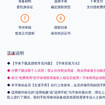
准备材料
选择字体
下单支付
委托身份证
确定授权类型
支付授权费
7
8
等待审核
授权结束
签发正式授权
保存协议证书
字体说明
◆
【字体下载及授权常见问题】
【字体安装方法】
◆ 付费下载仅限个人试用！禁止任何商业用途，商业用途请主动购
◆ 标注"免费商用"的字体请联系版权人核实后使用！字体商用必须
◆ 本字体由会员【
文道字库
】自行上传发布，会员存储空间由找字
◆ 适用硬件标注的“适用电脑”或“适用手机”为字体外观分类，理论上
统上进行了测试，装到手机等移动设备或其他系统需请专业人士操