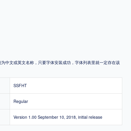
地区
中国大陆
中国港澳台
中国西藏
老挝
越南
泰国
缅甸
蒙古
日本
韩国
更多
，可能为中文或英文名称，只要字体安装成功，字体列表里就一定存在该
用，有侵权风险！
SSFHT
Regular
Version 1.00 September 10, 2018, initial release