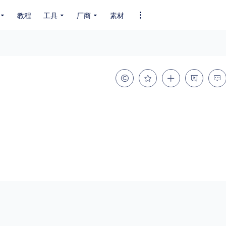
教程
工具
厂商
素材
全部字体
中文字体
英文字体
其它字体
编码
GB2312
GBK
GB18030
BIG5
SHIFT-JIS
EUC-JP
EUC-JP
UNICODE
粗细
特粗
粗体
细体
特细