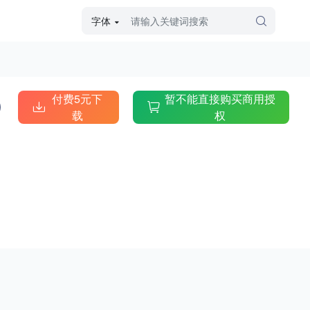
字体
字体高级筛选
外观
付费5元下
暂不能直接购买商用授
载
权
硬笔手写
毛笔飞白
粉笔勾绘
个性书体
美术手绘
儿童字体
涂鸦字体
哥特字体
印刷字体
更多
字型
手写手绘
创意设计
印刷字体