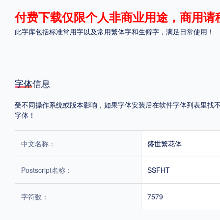
付费下载仅限个人非商业用途，商用请
格式
此字库包括标准常用字以及常用繁体字和生僻字，满足日常使用！
.TTF
.OTF
.TTC
字体信息
受不同操作系统或版本影响，如果字体安装后在软件字体列表里找不到，
重要提示：本站提供的字体除标注“
免费商用
”的字体外，即使显示“
免费下载
”
字体！
中文名称：
盛世繁花体
Postscript名称：
SSFHT
字符数：
7579