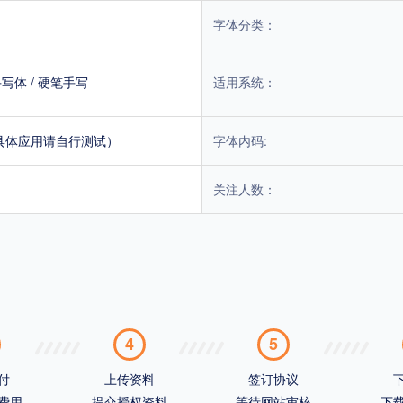
字体分类：
手写体
/
硬笔手写
适用系统：
具体应用请自行测试）
字体内码:
关注人数：
4
5
付
上传资料
签订协议
费用
提交授权资料
等待网站审核
下