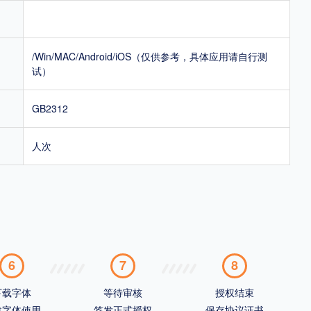
/Win/MAC/Android/iOS（仅供参考，具体应用请自行测
试）
GB2312
人次
6
7
8
下载字体
等待审核
授权结束
载字体使用
签发正式授权
保存协议证书