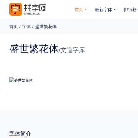
首页
最新字体
排行榜
首页
/
字体
/
盛世繁花体
专题
盛世繁花体
文道字库
/
免费下载
收费下载
免费商用
无下载
名人名家字体
公文字体
图案字体
更多
风格
力量
圆润
优雅
豪放
奇特
字体简介