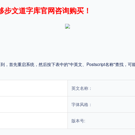
移步文道字库官网咨询购买！
平台
适用电脑
适用手机
首先重启系统，然后按下表中的"中英文、Postscript名称"查找
，商业用途也需购买商用授权！不能在线购买的请联系版权方，联系不到版权方不要商
英文名称：
字体风格：
版本号: