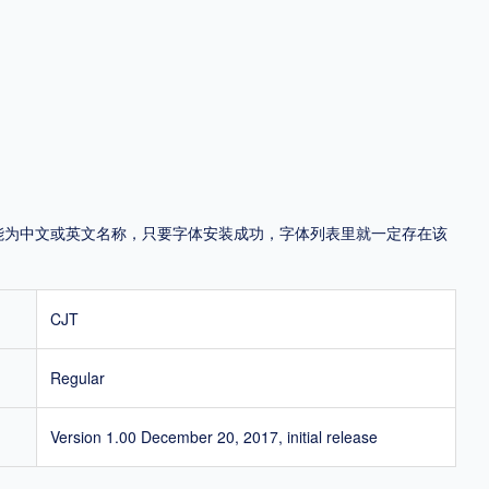
地区
中国大陆
中国港澳台
中国西藏
老挝
越南
泰国
缅甸
蒙古
日本
韩国
更多
，可能为中文或英文名称，只要字体安装成功，字体列表里就一定存在该
用，有侵权风险！
CJT
Regular
Version 1.00 December 20, 2017, initial release