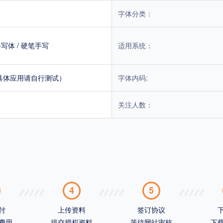
字体分类：
手写体
/
硬笔手写
适用系统：
具体应用请自行测试）
字体内码:
关注人数：
4
5
付
上传资料
签订协议
费用
提交授权资料
等待网站审核
下