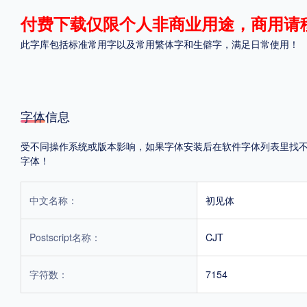
付费下载仅限个人非商业用途，商用请
格式
此字库包括标准常用字以及常用繁体字和生僻字，满足日常使用！
.TTF
.OTF
.TTC
字体信息
受不同操作系统或版本影响，如果字体安装后在软件字体列表里找不到，
重要提示：本站提供的字体除标注“
免费商用
”的字体外，即使显示“
免费下载
”
字体！
中文名称：
初见体
Postscript名称：
CJT
字符数：
7154