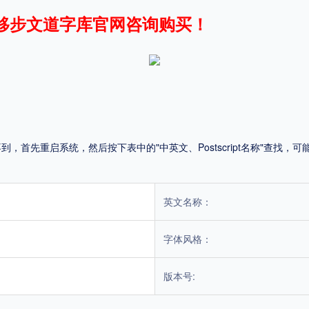
移步文道字库官网咨询购买！
平台
适用电脑
适用手机
首先重启系统，然后按下表中的"中英文、Postscript名称"查找
，商业用途也需购买商用授权！不能在线购买的请联系版权方，联系不到版权方不要商
英文名称：
字体风格：
版本号: