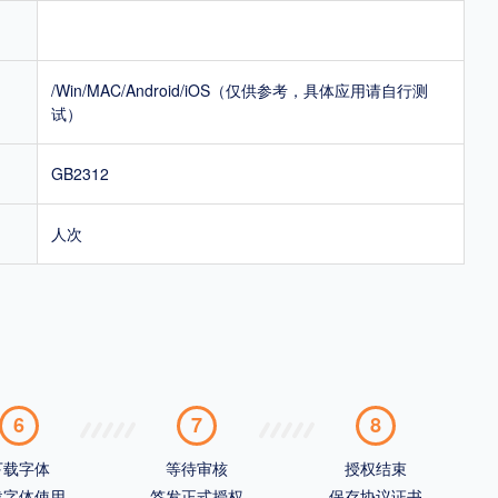
/Win/MAC/Android/iOS（仅供参考，具体应用请自行测
试）
GB2312
人次
6
7
8
下载字体
等待审核
授权结束
载字体使用
签发正式授权
保存协议证书