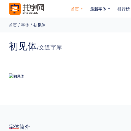
首页
最新字体
排行榜
首页
/
字体
/
初见体
专题
初见体
文道字库
/
免费下载
收费下载
免费商用
无下载
名人名家字体
公文字体
图案字体
更多
风格
力量
圆润
优雅
豪放
奇特
字体简介