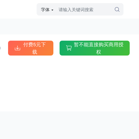
字体
字体高级筛选
外观
付费5元下
暂不能直接购买商用授
载
权
硬笔手写
毛笔飞白
粉笔勾绘
个性书体
美术手绘
儿童字体
涂鸦字体
哥特字体
印刷字体
更多
字型
手写手绘
创意设计
印刷字体