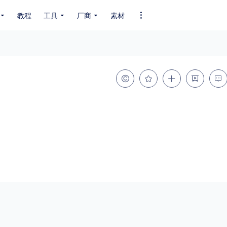
教程
工具
厂商
素材
全部字体
中文字体
英文字体
其它字体
编码
GB2312
GBK
GB18030
BIG5
SHIFT-JIS
EUC-JP
EUC-JP
UNICODE
粗细
特粗
粗体
细体
特细