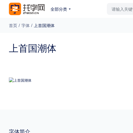
全部分类
最新字体
排行榜
教
首页
/
字体
/
上首国潮体
专题
上首国潮体
免费下载
收费下载
更多
外观
硬笔手写
更多
粗细
特粗
粗体
字体简介