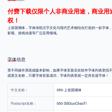
格式
付费下载仅限个人非商业用途，商业用
权！
.TTF
.OTF
上首国潮体，字体传统汉字文化与现代艺术相结合打造的一款字体
影视、游戏动漫等广泛应用领域。
地区
中国大陆
中国港澳台
更多
字体信息
受不同操作系统或版本影响，如果字体安装后在软件字体列表里找不到，首
POP字体下载
字库打包下载
海报素材下载
或英文名称，只要字体安装成功，字体列表里就一定存在该字体！
中文名称：
050-上首国潮体
字体新闻
字体文章
字体程序
字体人物
字体网站
Postscript名称：
050-SSGuoChaoTi