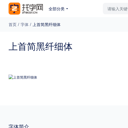
全部分类
最新字体
排行榜
教
首页
/
字体
/
上首简黑纤细体
专题
上首简黑纤细体
免费下载
收费下载
更多
外观
硬笔手写
更多
粗细
特粗
粗体
字体简介