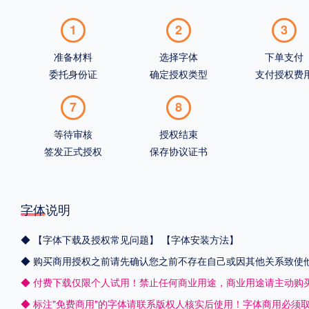
1
2
3
准备材料
选择字体
下单支付
委托身份证
确定授权类型
支付授权费
7
8
等待审核
授权结束
签发正式授权
保存协议证书
字体说明
◆
【字体下载及授权常见问题】
【字体安装方法】
◆ 购买商用授权之前请先确认您之前不存在自己或因其他关系致使
◆ 付费下载仅限个人试用！禁止任何商业用途，商业用途请主动购
◆ 标注"免费商用"的字体请联系版权人核实后使用！字体商用必须