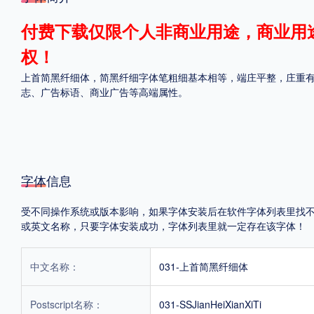
格式
付费下载仅限个人非商业用途，商业用
权！
.TTF
.OTF
上首简黑纤细体，简黑纤细字体笔粗细基本相等，端庄平整，庄重有
志、广告标语、商业广告等高端属性。
地区
中国大陆
中国港澳台
更多
字体信息
POP字体下载
字库打包下载
海报素材下载
受不同操作系统或版本影响，如果字体安装后在软件字体列表里找不到，首
或英文名称，只要字体安装成功，字体列表里就一定存在该字体！
字体新闻
字体文章
字体程序
字体人物
字体网站
中文名称：
031-上首简黑纤细体
Postscript名称：
031-SSJianHeiXianXiTi