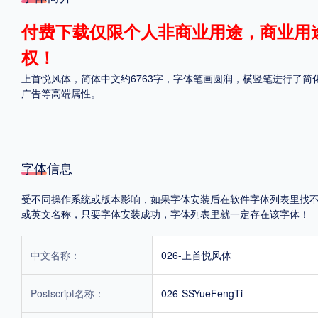
格式
付费下载仅限个人非商业用途，商业用
权！
.TTF
.OTF
上首悦风体，简体中文约6763字，字体笔画圆润，横竖笔进行了
广告等高端属性。
地区
中国大陆
中国港澳台
更多
字体信息
受不同操作系统或版本影响，如果字体安装后在软件字体列表里找不到，首
POP字体下载
字库打包下载
海报素材下载
或英文名称，只要字体安装成功，字体列表里就一定存在该字体！
中文名称：
026-上首悦风体
字体新闻
字体文章
字体程序
字体人物
字体网站
Postscript名称：
026-SSYueFengTi