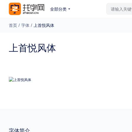
全部分类
最新字体
排行榜
教
首页
/
字体
/
上首悦风体
专题
上首悦风体
免费下载
收费下载
更多
外观
硬笔手写
更多
粗细
特粗
粗体
字体简介