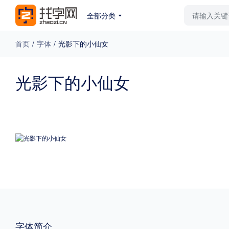
全部分类
最新字体
排行榜
教
首页
/
字体
/
光影下的小仙女
专题
光影下的小仙女
免费下载
收费下载
更多
外观
硬笔手写
更多
粗细
特粗
粗体
字体简介