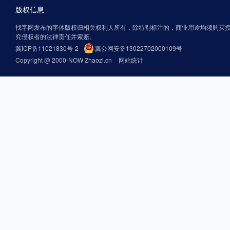
版权信息
找字网发布的字体版权归相关权利人所有，除特别标注的，商业用途均须购买
究侵权者的法律责任并索赔。
冀ICP备11021830号-2
冀公网安备13022702000109号
Copyright @ 2000-NOW Zhaozi.cn
网站统计