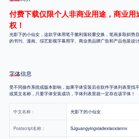
格式
付费下载仅限个人非商业用途，商业用
权！
.TTF
.OTF
光影下的小仙女，这款字体用笔干脆利落轻重交换，笔画多取斜势
的书刊、漫画、综艺影视字幕用字、商业类品牌广告和产品包装设
地区
中国大陆
中国港澳台
更多
字体信息
受不同操作系统或版本影响，如果字体安装后在软件字体列表里找不到，首
POP字体下载
字库打包下载
海报素材下载
或英文名称，只要字体安装成功，字体列表里就一定存在该字体！
中文名称：
光影下的小仙女
字体新闻
字体文章
字体程序
字体人物
字体网站
Postscript名称：
SJguangyingxiadexiaoxiannv