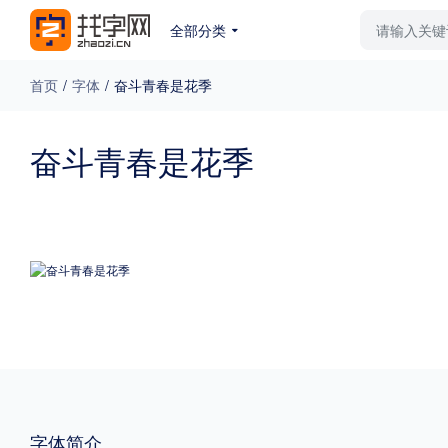
全部分类
最新字体
排行榜
教
首页
/
字体
/
奋斗青春是花季
专题
奋斗青春是花季
免费下载
收费下载
更多
外观
硬笔手写
更多
粗细
特粗
粗体
字体简介