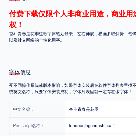
格式
付费下载仅限个人非商业用途，商业用
权！
.TTF
.OTF
奋斗青春是花季这款字体笔划舒缓，左右伸展，横画多取斜势，笔
以及社交网络的个性化用字。
地区
中国大陆
中国港澳台
更多
字体信息
受不同操作系统或版本影响，如果字体安装后在软件字体列表里找不到，首
POP字体下载
字库打包下载
海报素材下载
或英文名称，只要字体安装成功，字体列表里就一定存在该字体！
中文名称：
奋斗青春是花季
字体新闻
字体文章
字体程序
字体人物
字体网站
Postscript名称：
fendouqingchunshihuaji